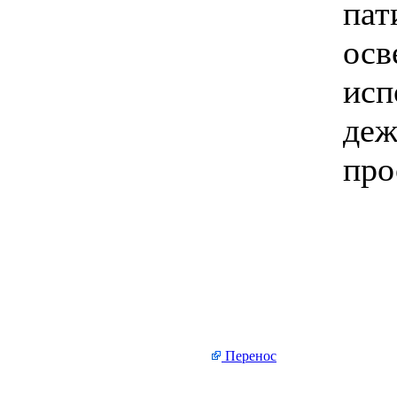
пат
осв
исп
деж
про
Перенос