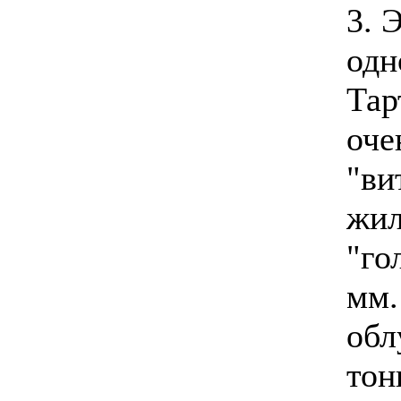
3. 
одн
Тар
оче
"ви
жил
"го
мм.
обл
тон