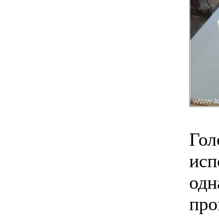
Гол
исп
одн
про