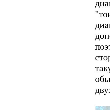
диа
"то
диа
доп
поэ
сто
так
обы
дву