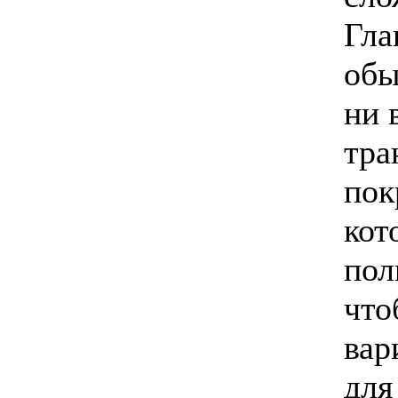
Гла
обы
ни 
тра
пок
кот
пол
что
вар
для