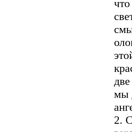
что
све
смы
оло
это
кра
две
мы 
анг
2. 