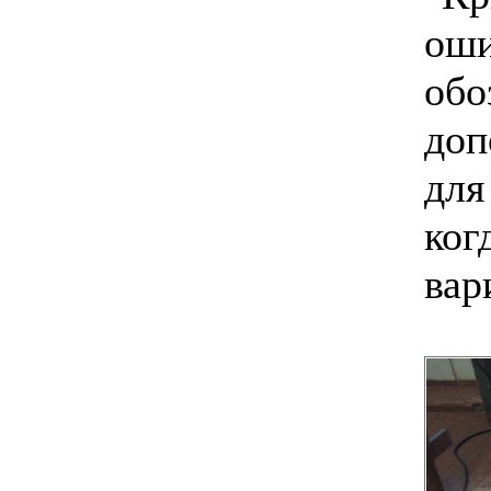
оши
обо
доп
для
ког
вар