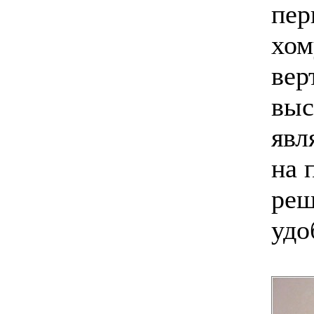
пер
хом
вер
выс
явл
на 
реш
удо