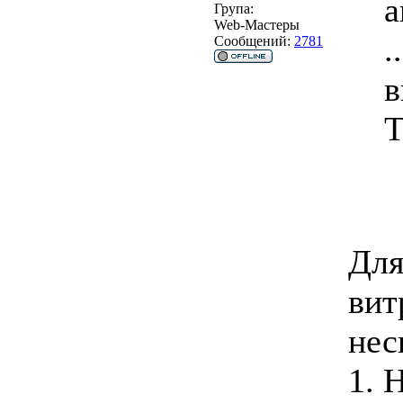
a
Група:
Web-Мастеры
.
Сообщений:
2781
в
Т
Для
вит
нес
1. 