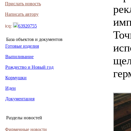
Прислать новость
рек
Написать автору
имп
icq:
63920755
Точ
База объектов и документов
исп
Готовые изделия
Выпиливание
щел
Рождество и Новый год
гер
Кормушки
Идеи
Документация
Разделы новостей
Фирменные новости