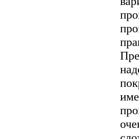
вар
про
про
пра
Пре
над
пок
име
про
оче
сло