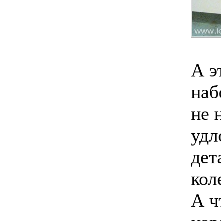
А э
наб
не 
удл
дет
кол
А ч