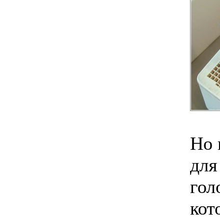
Но 
для
гол
кот