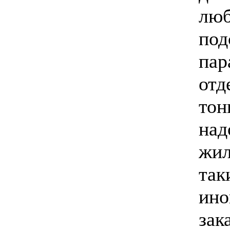
люб
под
пар
отд
тон
над
жил
так
ино
зак