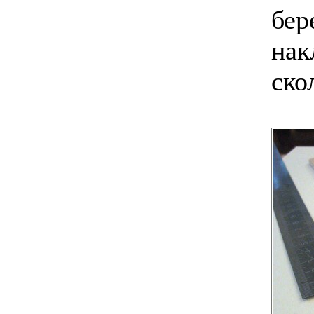
бер
нак
ско