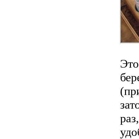
Это
бер
(пр
зат
раз
удо