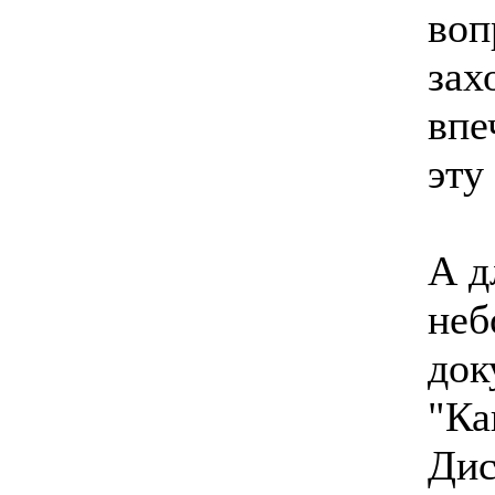
воп
зах
впе
эту
А д
неб
док
"Ка
Дис