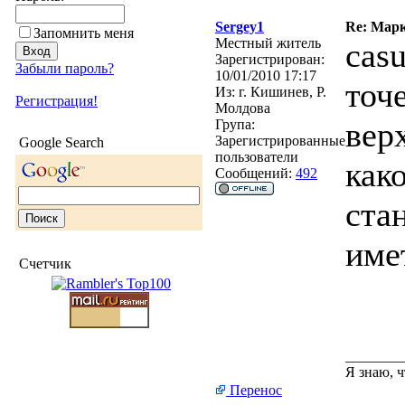
Sergey1
Re: Марк
Запомнить меня
Местный житель
cas
Зарегистрирован:
Забыли пароль?
10/01/2010 17:17
точ
Из:
г. Кишинев, Р.
Регистрация!
Молдова
вер
Група:
Зарегистрированные
Google Search
пользователи
как
Сообщений:
492
ста
име
Счетчик
________
Я знаю, ч
Перенос