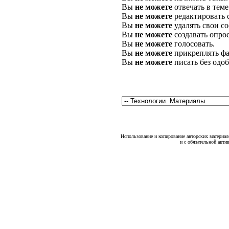
Вы
не можете
отвечать в теме
Вы
не можете
редактировать 
Вы
не можете
удалять свои с
Вы
не можете
создавать опро
Вы
не можете
голосовать.
Вы
не можете
прикреплять фа
Вы
не можете
писать без одо
Использование и копирование авторских материало
и с обязательной акти