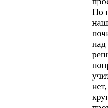
прос
По 
наш
поч
над
реш
поп
учи
нет,
кру
про