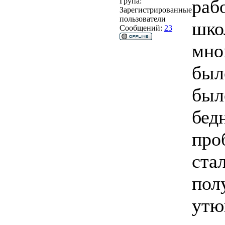
раб
Група:
Зарегистрированные
пользователи
шко
Сообщений:
23
мно
был
был
бед
про
стал
пол
утю