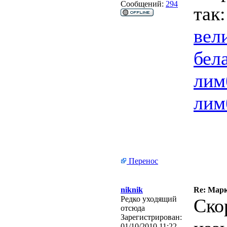
Сообщений:
294
так
вел
бел
лим
лим
Перенос
niknik
Re: Марк
Редко уходящий
Ско
отсюда
Зарегистрирован:
01/10/2010 11:22