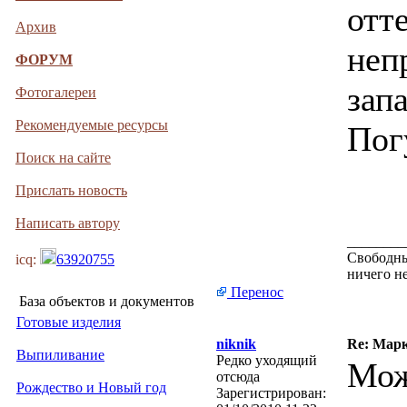
отт
Архив
неп
ФОРУМ
зап
Фотогалереи
Рекомендуемые ресурсы
Пог
Поиск на сайте
Прислать новость
Написать автору
________
Свободным
icq:
63920755
ничего н
Перенос
База объектов и документов
Готовые изделия
niknik
Re: Марк
Выпиливание
Редко уходящий
Мож
отсюда
Рождество и Новый год
Зарегистрирован: