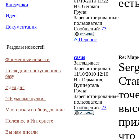
ест
01/10/2010 11:22
Кормушки
Из:
Germani
Група:
Идеи
Зарегистрированные
пользователи
Документация
Сообщений:
73
Перенос
Разделы новостей
casus
Re: Марк
Фирменные новости
Заглядывает
Ser
Зарегистрирован:
Последние поступления в
11/10/2010 12:10
базу
Ста
Из:
Германия,
Вупперталь
Идея дня
точ
Група:
Зарегистрированные
"Очумелые ручки"
пользователи
выс
Сообщений:
23
Мастерская и оборудование
при
Полезное в Интернете
что 
Вы нам писали