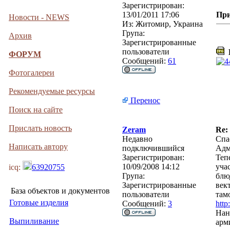
Зарегистрирован:
13/01/2011 17:06
Пр
Новости - NEWS
Из:
Житомир, Украина
Група:
Архив
Зарегистрированные
пользователи
D
ФОРУМ
Сообщений:
61
Фотогалереи
Рекомендуемые ресурсы
Перенос
Поиск на сайте
Прислать новость
Zeram
Re:
Недавно
Спа
Написать автору
подключившийся
Адм
Зарегистрирован:
Теп
10/09/2008 14:12
уча
icq:
63920755
Група:
блю
Зарегистрированные
век
База объектов и документов
пользователи
там
Готовые изделия
Сообщений:
3
http
Нан
Выпиливание
арм