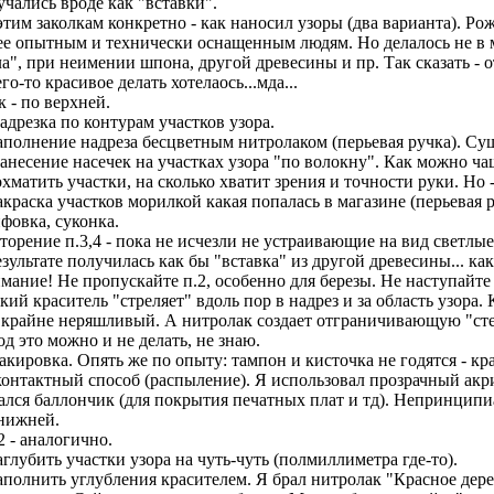
учались вроде как "вставки".
этим заколкам конкретно - как наносил узоры (два варианта). Р
ее опытным и технически оснащенным людям. Но делалось не в ма
ла", при неимении шпона, другой древесины и пр. Так сказать - о
го-то красивое делать хотелаось...мда...
к - по верхней.
Надрезка по контурам участков узора.
Заполнение надреза бесцветным нитролаком (перьевая ручка). С
Нанесение насечек на участках узора "по волокну". Как можно ча
охматить участки, на сколько хватит зрения и точности руки. Но -
Закраска участков морилкой какая попалась в магазине (перьевая
фовка, суконка.
торение п.3,4 - пока не исчезли не устраивающие на вид светлые 
езультате получилась как бы "вставка" из другой древесины... ка
мание! Не пропускайте п.2, особенно для березы. Не наступайте 
кий краситель "стреляет" вдоль пор в надрез и за область узора.
 крайне неряшливый. А нитролак создает отграничивающую "сте
од это можно и не делать, не знаю.
Лакировка. Опять же по опыту: тампон и кисточка не годятся - кр
контактный способ (распыление). Я использовал прозрачный акри
ался баллончик (для покрытия печатных плат и тд). Непринципи
нижней.
2 - аналогично.
Заглубить участки узора на чуть-чуть (полмиллиметра где-то).
Заполнить углубления красителем. Я брал нитролак "Красное дере