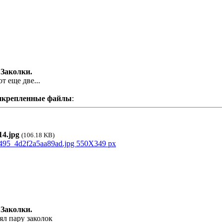
 Заколки.
т еще две...
икрепленные файлы
:
4.jpg
(106.18 KB)
 Заколки.
ял пару заколок