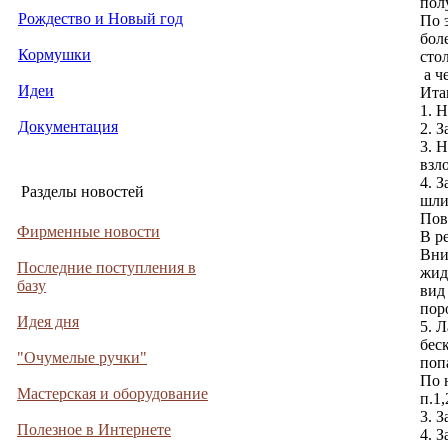
пол
Рождество и Новый год
По 
бол
Кормушки
сто
а че
Идеи
Ита
1. 
Документация
2. 
3. 
взл
4. 
Разделы новостей
шли
Пов
Фирменные новости
В р
Вни
Последние поступления в
жид
базу
вид
пор
Идея дня
5. 
бес
"Очумелые ручки"
поп
По 
Мастерская и оборудование
п.1,
3. 
Полезное в Интернете
4. 