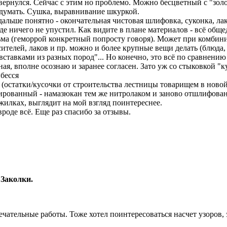
вернулся. Сейчас с этим но проблемо. Можно бесцветный с "зол
думать. Сушка, выравнивание шкуркой.
дальше понятно - окончательная чистовая шлифовка, суконка, ла
де ничего не упустил. Как видите в плане материалов - всё обще
ьма (геморрой конкретный попросту говоря). Может при комбин
сителей, лаков и пр. можно и более крупные вещи делать (блюда,
"вставками из разных пород"... Но конечно, это всё по сравнению
ная, вполне осознаю и заранее согласен. Зато уж со стыковкой "к
бесся
 (остатки/кусочки от строительства лестницы товарищем в новой
ированный - намазюкан тем же нитролаком и заново отшлифован, 
жилках, выглядит на мой взгляд поинтереснее.
вроде всё. Еще раз спасибо за отзывы.
 Заколки.
ечательные работы. Тоже хотел поинтересоваться насчет узоров,