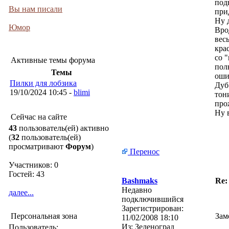
под
Вы нам писали
при
Ну 
Юмор
Вро
вес
кра
со 
Активные темы форума
пол
Темы
оши
Пилки для лобзика
Дуб
19/10/2024 10:45 -
blimi
тон
про
Ну 
Сейчас на сайте
43
пользователь(ей) активно
(
32
пользователь(ей)
просматривают
Форум
)
Перенос
Участников: 0
Гостей: 43
Bashmaks
Re:
Недавно
далее...
подключившийся
Зарегистрирован:
Персональная зона
Зам
11/02/2008 18:10
Из:
Зеленоград
Пользователь: