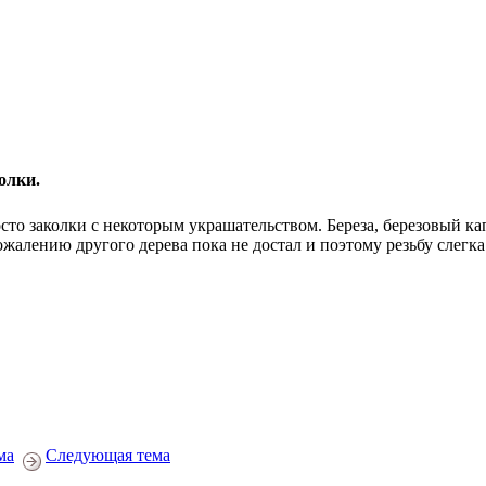
олки.
сто заколки с некоторым украшательством. Береза, березовый кап
ожалению другого дерева пока не достал и поэтому резьбу слегк
ма
Следующая тема