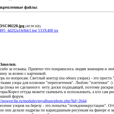
икрепленные файлы
:
SC00220.jpg
(40.96 KB)
 Заколки.
сибо за отзывы. Приятно что понравилось людям знающим и лю
ину за возню с картинкой.
ерь по вопросам. Светлый контур (на обоих узорах) - это просто
стками узора для иллюзии "переплетения". Люблю "плетенки" :) 
да (пока не сделанного
нету доски подходящей, поэтому раскра
торы/Корел оттуда можете скачивать и использовать, а кто сам ри
ошний форум.
://powerclip.ru/modules/myalbum/photo.php?lid=2644
есение узоров на березу - это попытка "псевдоинкрустации". Отт
ии они делали надрезы по карандашным рисункам на фанере и з