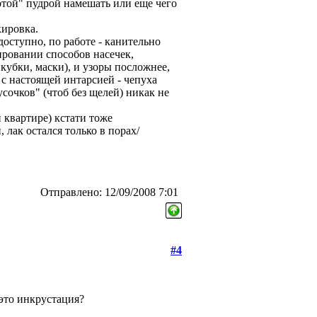
отой" пудрой намешать или еще чего
кировка.
доступно, по работе - канительно
ировании способов насечек,
 кубки, маски), и узоры посложнее,
 с настоящей интарсией - чепуха
усочков" (чтоб без щелей) никак не
 квартире) кстати тоже
лак остался только в порах/
Отправлено: 12/09/2008 7:01
#4
 это инкрустация?