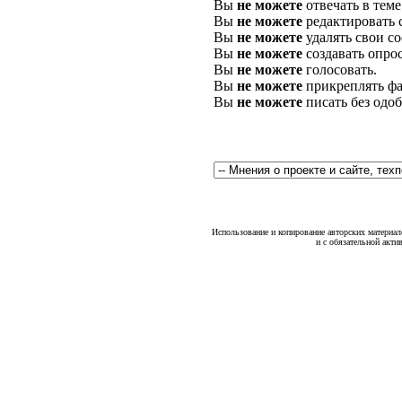
Вы
не можете
отвечать в теме
Вы
не можете
редактировать 
Вы
не можете
удалять свои с
Вы
не можете
создавать опро
Вы
не можете
голосовать.
Вы
не можете
прикреплять фа
Вы
не можете
писать без одо
Использование и копирование авторских материало
и с обязательной акти