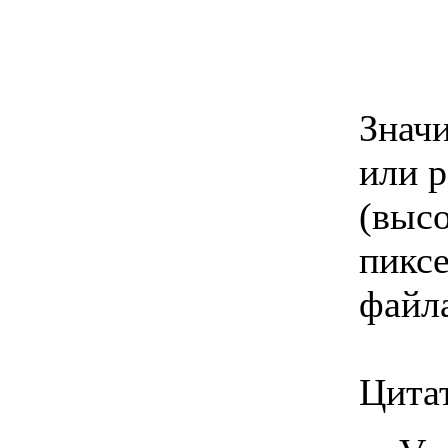
Знач
или р
(выс
пиксе
файла
Цита