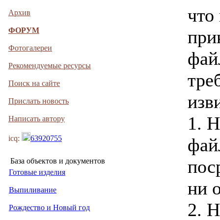
что
Архив
ФОРУМ
при
Фотогалереи
фай
Рекомендуемые ресурсы
тре
Поиск на сайте
изви
Прислать новость
1. 
Написать автору
icq:
63920755
фай
пос
База объектов и документов
Готовые изделия
ни 
Выпиливание
2. 
Рождество и Новый год