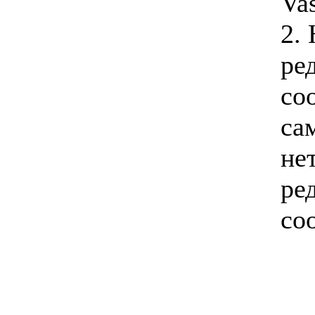
Vas
2.
ре
со
са
не
ре
со