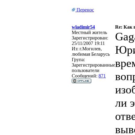
Перенос
wladimir54
Re: Как 
Местный житель
Gag
Зарегистрирован:
25/11/2007 19:11
Юри
Из:
г.Могилев,
любимая Беларусь
вре
Група:
Зарегистрированные
пользователи
воп
Сообщений:
871
изо
ли 
отв
выв