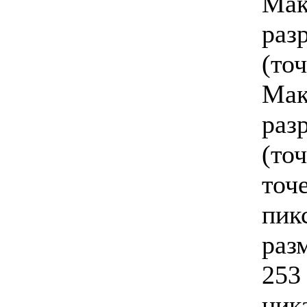
Мак
раз
(точ
Мак
раз
(точ
точ
пик
раз
253
ник