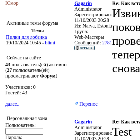
Юмор
Gagarin
Re: Как вст
Administrator
Извин
Зарегистрирован:
11/10/2003 20:28
Активные темы форума
поко
Из:
Narva, Estonia
Темы
Група:
прове
Пилки для лобзика
Web-Мастеры
19/10/2024 10:45 -
blimi
Сообщений:
2781
тепер
Сейчас на сайте
снова
43
пользователь(ей) активно
(
27
пользователь(ей)
просматривают
Форум
)
Участников: 0
Гостей: 43
далее...
Перенос
Персональная зона
Gagarin
Re: Как вст
Пользователь:
Administrator
Test
Зарегистрирован:
Пароль:
11/10/2003 20:28