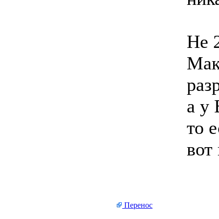
Не 
Мак
раз
а у 
то 
вот
Перенос