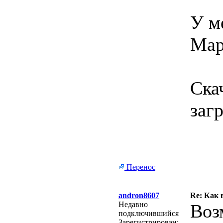
У м
Мар
Ска
заг
Перенос
andron8607
Re: Как 
Недавно
Воз
подключившийся
Зарегистрирован: