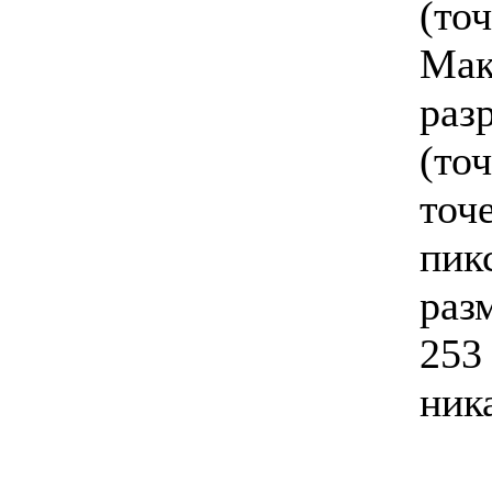
(точ
Мак
раз
(точ
точ
пик
раз
253
ник