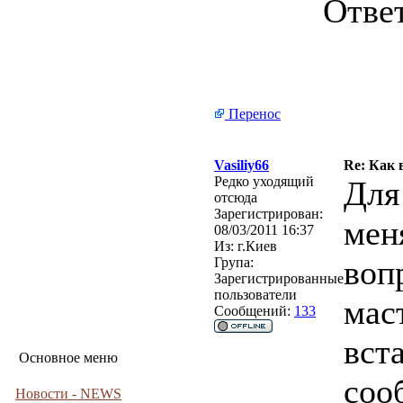
Отве
Перенос
Vasiliy66
Re: Как 
Редко уходящий
Для
отсюда
Зарегистрирован:
мен
08/03/2011 16:37
Из:
г.Киев
воп
Група:
Зарегистрированные
пользователи
мас
Сообщений:
133
вст
Основное меню
соо
Новости - NEWS