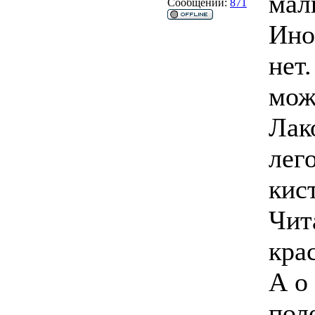
мал
Сообщений:
871
Ино
нет
мож
Лак
лег
кис
Чит
кра
А о
пол