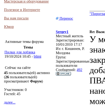
Мастерская и оборудование
________
Полезное в Интернете
"Пирогра
Вы нам писали
Перенос
Юмор
Sergey1
Re: Выжи
Местный житель
У м
Зарегистрирован:
Активные темы форума
10/01/2010 17:17
зна
Темы
Из:
г. Кишинев, Р.
Пилки для лобзика
Молдова
19/10/2024 10:45 -
blimi
зак
Група:
Зарегистрированные
пользователи
доб
Сейчас на сайте
Сообщений:
492
45
пользователь(ей) активно
(
26
пользователь(ей)
ПВА
просматривают
Форум
)
нан
Участников: 0
Гостей: 45
мож
далее...