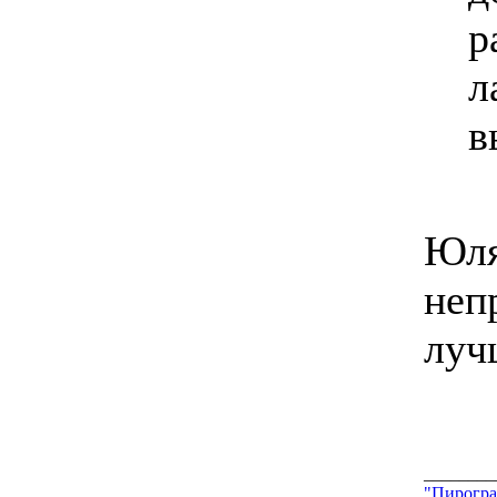
р
л
в
Юля
неп
луч
________
"Пирогра