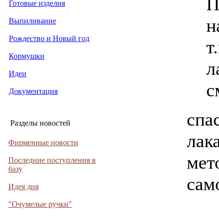
П
Готовые изделия
н
Выпиливание
Рождество и Новый год
т
Кормушки
л
Идеи
с
Документация
спа
Разделы новостей
лака
Фирменные новости
мет
Последние поступления в
базу
сам
Идея дня
"Очумелые ручки"