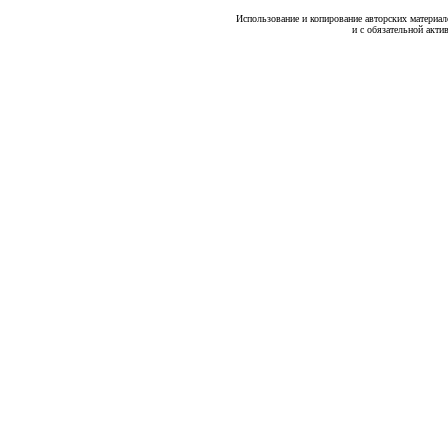
Использование и копирование авторских материало
и с обязательной акти