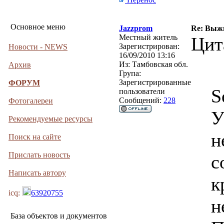
Основное меню
Jazzprom
Re: Выжи
Местный житель
Цит
Зарегистрирован:
Новости - NEWS
16/09/2010 13:16
Из:
Тамбовская обл.
Архив
Група:
Зарегистрированные
ФОРУМ
S
пользователи
Сообщений:
228
Фотогалереи
У
Рекомендуемые ресурсы
н
Поиск на сайте
Прислать новость
с
Написать автору
к
icq:
63920755
н
База объектов и документов