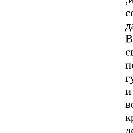
с
д
В
с
п
г
и
в
к
д