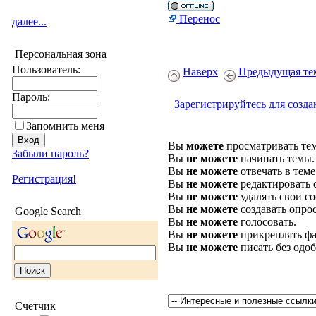
Перенос
далее...
Персональная зона
Пользователь:
Наверх
Предыдущая те
Пароль:
Зарегистрируйтесь для созда
Запомнить меня
Вы
можете
просматривать те
Забыли пароль?
Вы
не можете
начинать темы.
Вы
не можете
отвечать в теме
Регистрация!
Вы
не можете
редактировать 
Вы
не можете
удалять свои с
Вы
не можете
создавать опро
Google Search
Вы
не можете
голосовать.
Вы
не можете
прикреплять фа
Вы
не можете
писать без одо
Счетчик