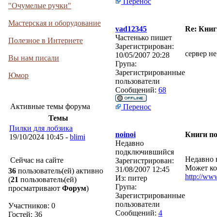
Перенос
"Очумелые ручки"
Мастерская и оборудование
vad12345
Re: Книг
Частенько пишет
Полезное в Интернете
Зарегистрирован:
сервер не
10/05/2007 20:28
Вы нам писали
Група:
Зарегистрированные
Юмор
пользователи
Сообщений:
68
Активные темы форума
Перенос
Темы
Пилки для лобзика
noinoi
Книги по
19/10/2024 10:45 -
blimi
Недавно
подключившийся
Недавно 
Сейчас на сайте
Зарегистрирован:
Может ком
31/08/2007 12:45
36
пользователь(ей) активно
http://ww
Из:
питер
(
21
пользователь(ей)
Група:
просматривают
Форум
)
Зарегистрированные
пользователи
Участников: 0
Сообщений:
4
Гостей: 36