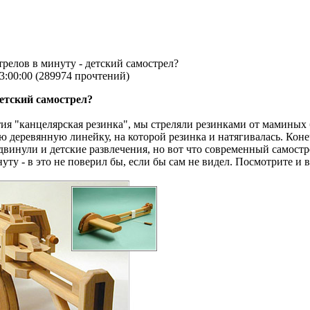
трелов в минуту - детский самострел?
3:00:00
(
289974 прочтений
)
детский самострел?
ия "канцелярская резинка", мы стреляли резинками от маминых 
деревянную линейку, на которой резинка и натягивалась. Конеч
винули и детские развлечения, но вот что современный самост
уту - в это не поверил бы, если бы сам не видел. Посмотрите и 