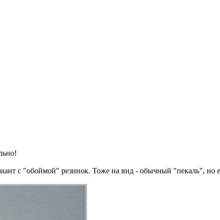
льно!
ант с "обоймой" резинок. Тоже на вид - обычный "пекаль", но ес