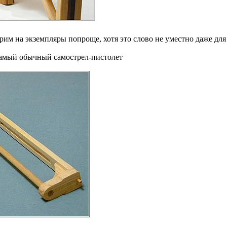
рим на экземпляры попроще, хотя это слово не уместно даже для
 самый обычный самострел-пистолет