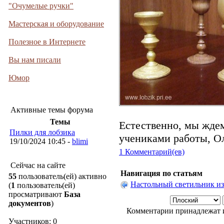
"Очумелые ручки"
Мастерская и оборудование
Полезное в Интернете
Вы нам писали
Юмор
Активные темы форума
Темы
Естественно, мы ждем
Пилки для лобзика
учениками работы, О
19/10/2024 10:45 -
blimi
1 Комментарий(ев)
Сейчас на сайте
Навигация по статьям
55
пользователь(ей) активно
Настольный светильник из
(
1
пользователь(ей)
просматривают
База
документов
)
Комментарии принадлежат и
Участников: 0