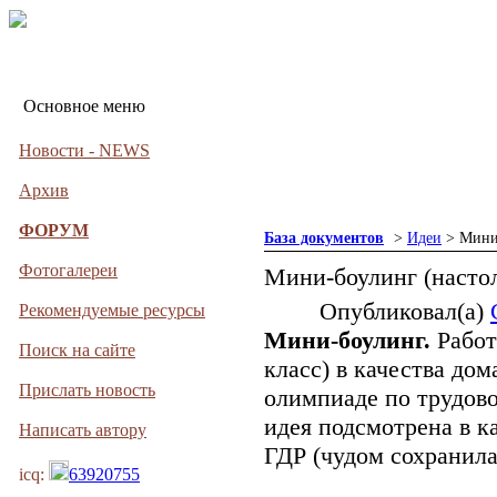
Основное меню
Новости - NEWS
Архив
ФОРУМ
База документов
>
Идеи
> Мини-
Фотогалереи
Мини-боулинг (настол
Опубликовал(а)
Рекомендуемые ресурсы
Мини-боулинг.
Работ
Поиск на сайте
класс) в качества до
Прислать новость
олимпиаде по трудово
идея подсмотрена в к
Написать автору
ГДР (чудом сохранила
icq:
63920755