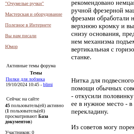
рекомендовано немца
"Очумелые ручки"
ручной фрезерной ма
Мастерская и оборудование
фрезами обработали 
верхнюю кромку и вы
Полезное в Интернете
снизу основания, пре
Вы нам писали
нем механизма подъе
Юмор
вертикальная с гориз
станке.
Активные темы форума
Темы
Пилки для лобзика
Нитка для подвесного
19/10/2024 10:45 -
blimi
помощи обычных сове
- откусили половинку
Сейчас на сайте
ее в нужное место - 
45
пользователь(ей) активно
перекладину.
(
1
пользователь(ей)
просматривают
База
документов
)
Из советов могу поре
Участников: 0