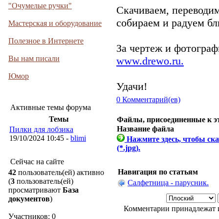
"Очумелые ручки"
Скачиваем, переводи
собираем и радуем бл
Мастерская и оборудование
Полезное в Интернете
За чертеж и фотограф
Вы нам писали
www.drewo.ru.
Юмор
Удачи!
0 Комментарий(ев)
Активные темы форума
Темы
Файлы, присоединенные к эт
Название файла
Пилки для лобзика
19/10/2024 10:45 -
blimi
Нажмите здесь, чтобы ска
(*.jpg).
Сейчас на сайте
Навигация по статьям
42
пользователь(ей) активно
(
3
пользователь(ей)
Салфетница - парусник.
просматривают
База
документов
)
Комментарии принадлежат и
Участников: 0