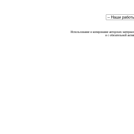
Использование и копирование авторских материало
и с обязательной акти