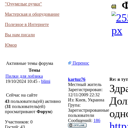
Фо
"Очумелые ручки"
Мастерская и оборудование
Полезное в Интернете
Вы нам писали
Юмор
Перенос
Активные темы форума
Темы
Пилки для лобзика
kartuz76
Re: я тут
19/10/2024 10:45 -
blimi
Местный житель
Здра
Зарегистрирован:
12/11/2009 22:32
Сейчас на сайте
Дол
Из:
Киев, Украина
43
пользователь(ей) активно
Група:
(
31
пользователь(ей)
одн
Зарегистрированные
просматривают
Форум
)
пользователи
Сообщений:
186
Участников: 0
http
Гостей: 43