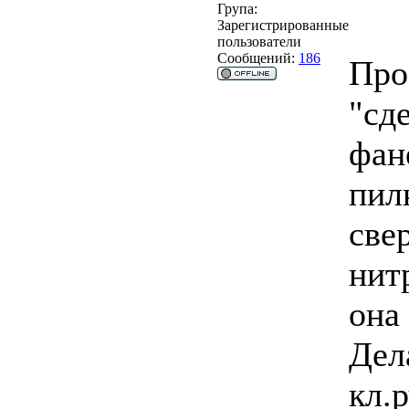
Група:
Зарегистрированные
пользователи
Сообщений:
186
Про
"сд
фан
пилк
свер
нит
она
Дел
кл.