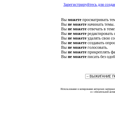
Зарегистрируйтесь для созда
Вы
можете
просматривать те
Вы
не можете
начинать темы.
Вы
не можете
отвечать в теме
Вы
не можете
редактировать 
Вы
не можете
удалять свои с
Вы
не можете
создавать опро
Вы
не можете
голосовать.
Вы
не можете
прикреплять фа
Вы
не можете
писать без одо
Использование и копирование авторских материало
и с обязательной акти