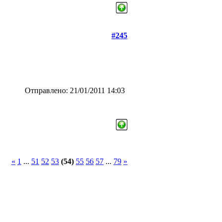
#245
Отправлено: 21/01/2011 14:03
«
1
...
51
52
53
(54)
55
56
57
...
79
»