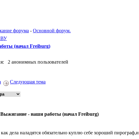
жание форума
-
Основной форум.
ЕВУ
боты (начал Freiburg)
я: 2 анонимных пользователей
а
Следующая тема
 Выжигание - наши работы (начал Freiburg)
 как дела наладятся обязательно куплю себе хороший пирограф,и