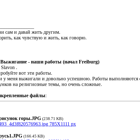
______________
и сам и давай жить другим.
орить, как чувствую и жить, как говорю.
 Выжигание - наши работы (начал Freiburg)
 Slavon .
робуйте вот эти работы.
и у меня выжигали и довольно успешною. Работы выполняются о
унков на религиозные темы, но очень сложные.
икрепленные файлы
:
исунок горы.JPG
(238.71 KB)
усь1.JPG
(166.45 KB)