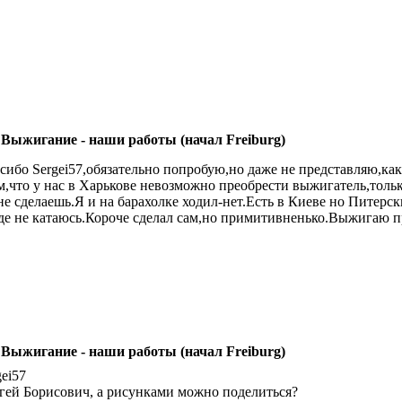
 Выжигание - наши работы (начал Freiburg)
сибо Sergei57,обязательно попробую,но даже не представляю,ка
м,что у нас в Харькове невозможно преобрести выжигатель,тольк
не сделаешь.Я и на барахолке ходил-нет.Есть в Киеве но Питерск
де не катаюсь.Короче сделал сам,но примитивненько.Выжигаю п
 Выжигание - наши работы (начал Freiburg)
gei57
гей Борисович, а рисунками можно поделиться?