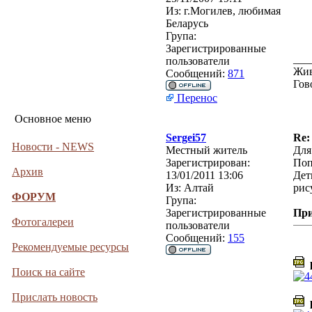
Из:
г.Могилев, любимая
Беларусь
Група:
Зарегистрированные
___
пользователи
Жив
Сообщений:
871
Гов
Перенос
Основное меню
Sergei57
Re:
Новости - NEWS
Местный житель
Для
Зарегистрирован:
Поп
Архив
13/01/2011 13:06
Дет
Из:
Алтай
рис
ФОРУМ
Група:
Зарегистрированные
Пр
Фотогалереи
пользователи
Сообщений:
155
Рекомендуемые ресурсы
р
Поиск на сайте
Прислать новость
р