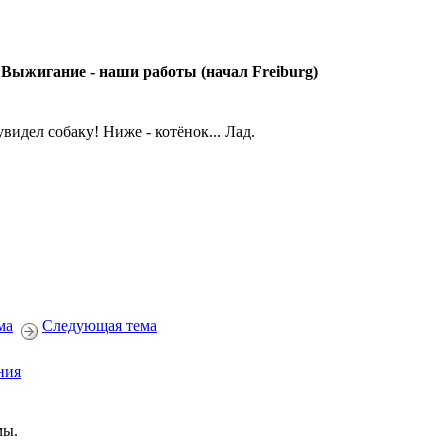
 Выжигание - наши работы (начал Freiburg)
увидел собаку! Ниже - котёнок... Лад.
ма
Следующая тема
ния
мы.