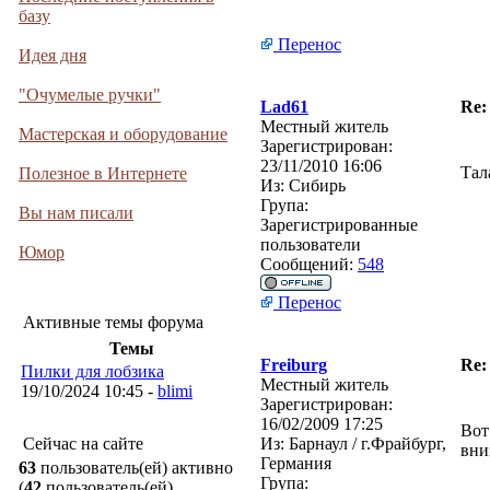
базу
Перенос
Идея дня
"Очумелые ручки"
Lad61
Re:
Местный житель
Мастерская и оборудование
Зарегистрирован:
23/11/2010 16:06
Тал
Полезное в Интернете
Из:
Сибирь
Група:
Вы нам писали
Зарегистрированные
пользователи
Юмор
Сообщений:
548
Перенос
Активные темы форума
Темы
Freiburg
Re:
Пилки для лобзика
Местный житель
19/10/2024 10:45 -
blimi
Зарегистрирован:
16/02/2009 17:25
Вот
Сейчас на сайте
Из:
Барнаул / г.Фрайбург,
вни
Германия
63
пользователь(ей) активно
Група:
(
42
пользователь(ей)