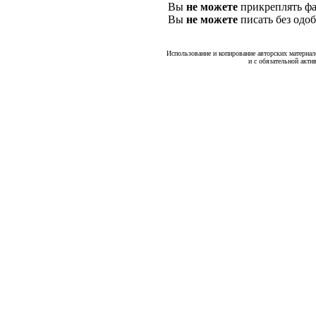
Вы
не можете
прикреплять фа
Вы
не можете
писать без одо
Использование и копирование авторских материало
и с обязательной акти