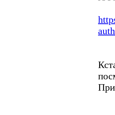
htt
aut
Кст
пос
При