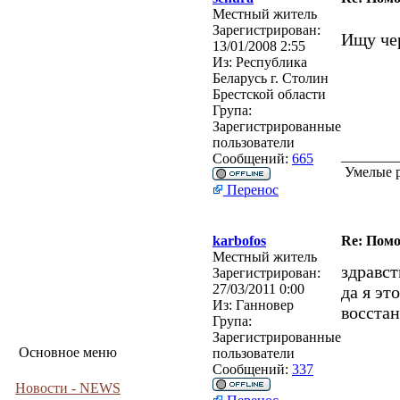
Местный житель
Зарегистрирован:
Ищу че
13/01/2008 2:55
Из:
Республика
Беларусь г. Столин
Брестской области
Група:
Зарегистрированные
пользователи
________
Сообщений:
665
Умелые р
Перенос
karbofos
Re: Помо
Местный житель
здравст
Зарегистрирован:
27/03/2011 0:00
да я эт
Из:
Ганновер
восста
Група:
Зарегистрированные
Основное меню
пользователи
Сообщений:
337
Новости - NEWS