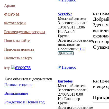
Перенос
Архив
Sergei57
Re: Помо
ФОРУМ
Местный житель
Добрый
Зарегистрирован:
Фотогалереи
Здесь 
13/01/2011 13:06
выпилит
Из:
Алтай
Рекомендуемые ресурсы
оконча
Група:
Зарегистрированные
Поиск на сайте
сентябр
пользователи
С уваж
Сообщений:
155
Прислать новость
Написать автору
Перенос
icq:
63920755
База объектов и документов
karbofos
Re: Помо
Готовые изделия
Местный житель
и еще о
Зарегистрирован:
Выпиливание
27/03/2011 0:00
Прикр
Из:
Ганновер
Рождество и Новый год
Група:
Зарегистрированные