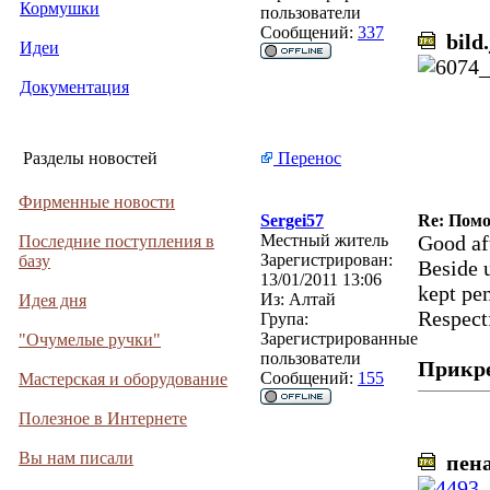
Кормушки
пользователи
Сообщений:
337
bild.
Идеи
Документация
Разделы новостей
Перенос
Фирменные новости
Sergei57
Re: Помо
Местный житель
Good af
Последние поступления в
Зарегистрирован:
базу
Beside 
13/01/2011 13:06
kept pen
Из:
Алтай
Идея дня
Respect
Група:
Зарегистрированные
"Очумелые ручки"
пользователи
Прикр
Сообщений:
155
Мастерская и оборудование
Полезное в Интернете
Вы нам писали
пена