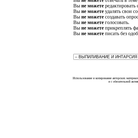
Вы
не можете
отвечать в теме
Вы
не можете
редактировать 
Вы
не можете
удалять свои с
Вы
не можете
создавать опро
Вы
не можете
голосовать.
Вы
не можете
прикреплять фа
Вы
не можете
писать без одо
Использование и копирование авторских материало
и с обязательной акти