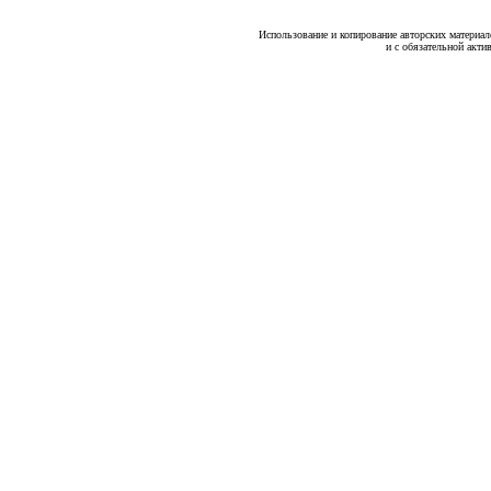
Использование и копирование авторских материало
и с обязательной акти