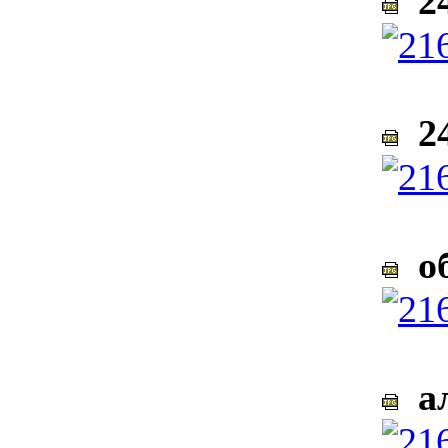
24
24
об
ал