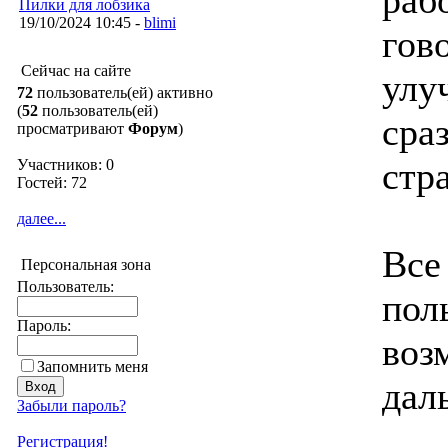
раб
Пилки для лобзика
19/10/2024 10:45 -
blimi
гов
Сейчас на сайте
улу
72
пользователь(ей) активно
(
52
пользователь(ей)
сра
просматривают
Форум
)
стр
Участников: 0
Гостей: 72
далее...
Все
Персональная зона
Пользователь:
пол
Пароль:
воз
Запомнить меня
дал
Забыли пароль?
Регистрация!