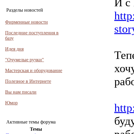
И с
Разделы новостей
http
Фирменные новости
sto
Последние поступления в
базу
Идея дня
Теп
"Очумелые ручки"
хоч
Мастерская и оборудование
раб
Полезное в Интернете
Вы нам писали
Юмор
http
буд
Активные темы форума
Темы