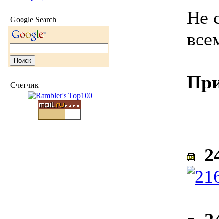
Не 
Google Search
все
При
Счетчик
24