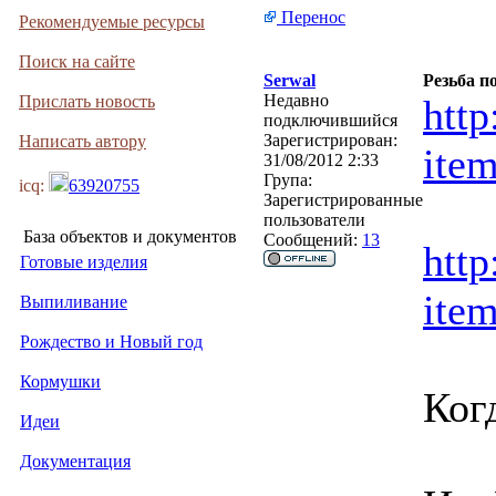
Перенос
Рекомендуемые ресурсы
Поиск на сайте
Serwal
Резьба п
Недавно
Прислать новость
http
подключившийся
Зарегистрирован:
Написать автору
ite
31/08/2012 2:33
Група:
icq:
63920755
Зарегистрированные
пользователи
База объектов и документов
Сообщений:
13
http
Готовые изделия
ite
Выпиливание
Рождество и Новый год
Кормушки
Ког
Идеи
Документация