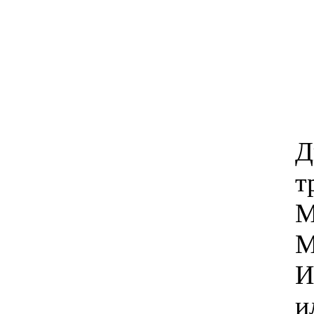
Д
т
М
М
И
и