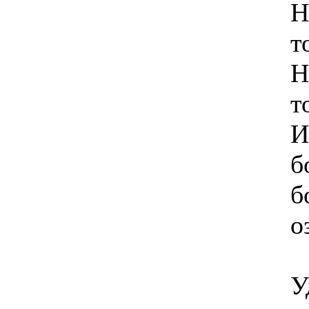
Н
т
Н
т
И
б
б
о
У