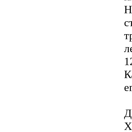
Н
с
т
л
1
К
е
Д
Х