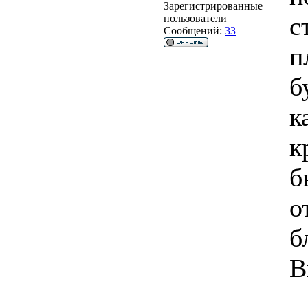
Зарегистрированные
с
пользователи
Сообщений:
33
п
б
к
к
б
о
б
В