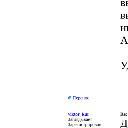
в
в
н
А
У
Перенос
viktor_kur
Re:
Заглядывает
Д
Зарегистрирован: