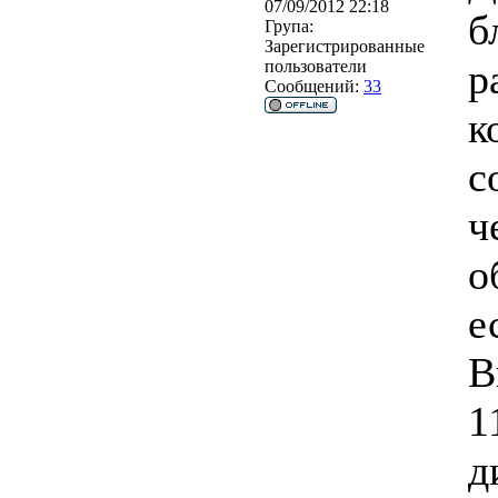
07/09/2012 22:18
б
Група:
Зарегистрированные
р
пользователи
Сообщений:
33
к
с
ч
о
е
В
1
д