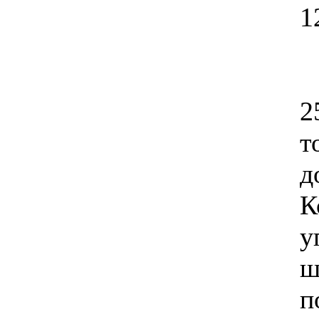
1
2
т
д
К
у
ш
п