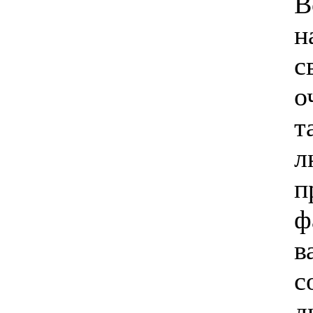
В
н
с
о
т
л
п
ф
в
с
д