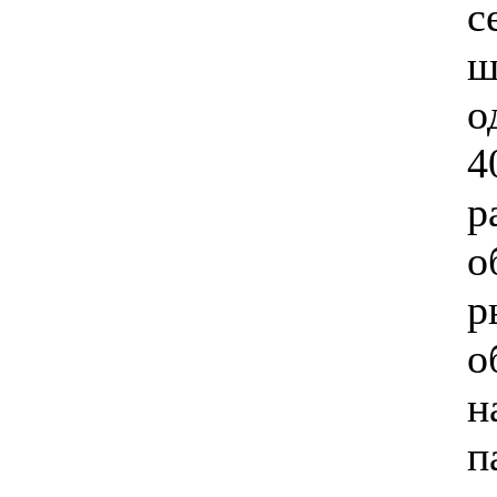
с
ш
о
4
р
о
р
о
н
п