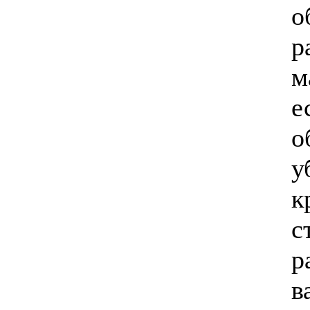
о
р
м
е
о
у
к
с
р
в