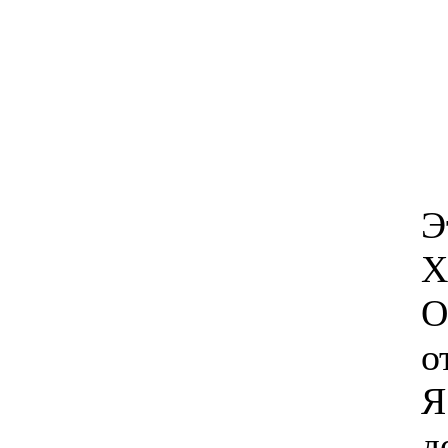
Э
Х
О
о
Я
д