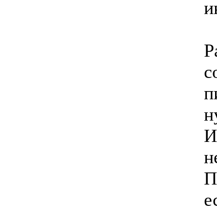
и
Р
с
п
н
И
н
П
е