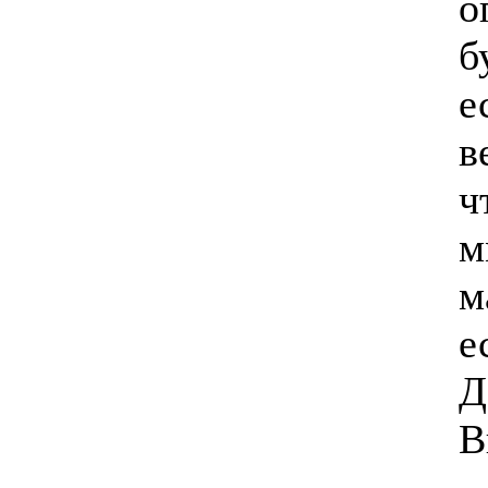
о
б
е
в
ч
м
м
е
Д
В