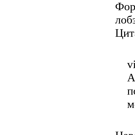
Фор
лоб
Цит
v
А
п
м