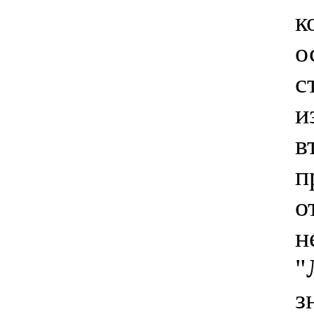
к
о
с
и
в
п
о
н
"
з