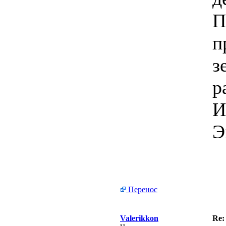
П
п
з
р
И
Э
Перенос
Valerikkon
Re: