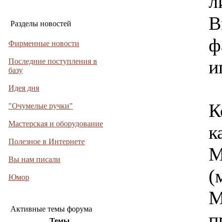
л
В
Разделы новостей
ф
Фирменные новости
и
Последние поступления в
базу
Идея дня
К
"Очумелые ручки"
Мастерская и оборудование
к
Полезное в Интернете
М
Вы нам писали
(
Юмор
М
Активные темы форума
п
Темы