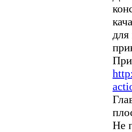
кон
кач
для
при
При
http
acti
Гла
пло
Не 