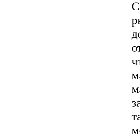
С
р
д
о
ч
м
м
з
т
м