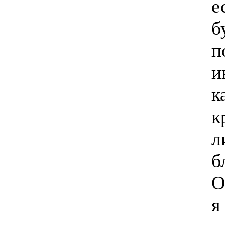
е
б
п
и
к
к
л
б
О
я