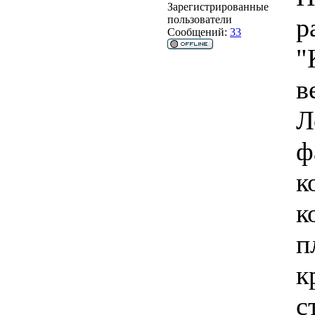
Зарегистрированные
р
пользователи
Сообщений:
33
"
в
Л
ф
к
к
п
к
с