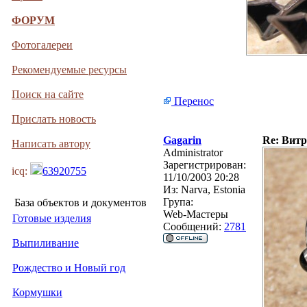
ФОРУМ
Фотогалереи
Рекомендуемые ресурсы
Поиск на сайте
Перенос
Прислать новость
Gagarin
Re: Витр
Написать автору
Administrator
Зарегистрирован:
icq:
63920755
11/10/2003 20:28
Из:
Narva, Estonia
Група:
База объектов и документов
Web-Мастеры
Готовые изделия
Сообщений:
2781
Выпиливание
Рождество и Новый год
Кормушки