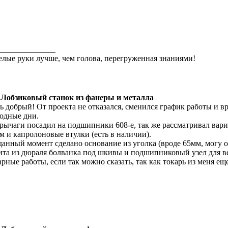
______________
лые руки лучше, чем голова, перегруженная знаниями!
 Лобзиковый станок из фанеры и металла
ь добрый! От проекта не отказался, сменился график работы и вр
одные дни.
 рычаги посадил на подшипники 608-е, так же рассматривал ва
м и капролоновые втулки (есть в наличии).
данный момент сделано основание из уголка (вроде 65мм, могу 
ита из дюраля болванка под шкивы и подшипниковый узел для в
арные работы, если так можно сказать, так как токарь из меня еще 