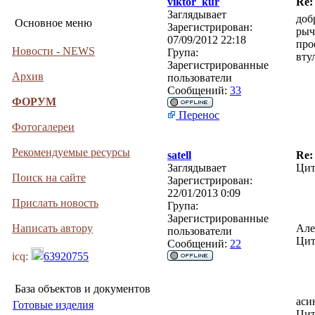
viktor_kur
Re:
Заглядывает
доб
Основное меню
Зарегистрирован:
рыч
07/09/2012 22:18
про
Новости - NEWS
Група:
вту
Зарегистрированные
Архив
пользователи
Сообщений:
33
ФОРУМ
Перенос
Фотогалереи
Рекомендуемые ресурсы
satell
Re:
Заглядывает
Цит
Поиск на сайте
Зарегистрирован:
22/01/2013 0:09
Прислать новость
Група:
Зарегистрированные
Написать автору
Але
пользователи
Цит
Сообщений:
22
icq:
63920755
База объектов и документов
аси
Готовые изделия
Цит