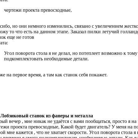
чертежи проекта превосходные,
сибо, но они немного изменились, связано с увеличением жестко
ожу то что есть на данном этапе. Заказал пилки летучий голланде
нок еще не готов
ата:
Угол поворота стола я не делал, но потеплеет возможно к тому
подкомплектовать необходимые детали.
оже на первое время, а там как станок себя покажет.
 Лобзиковый станок из фанеры и металла
рый вечер , мне никак не удаётся с вами пообщаться, просто я н
тежи проекта превосходные, Какой будет двигатель? У меня на 
ой мне кажется , что не хватает скорости. Угол поворота стола я
у времени я смогу подкомплектовать необходимые детали. Как вас