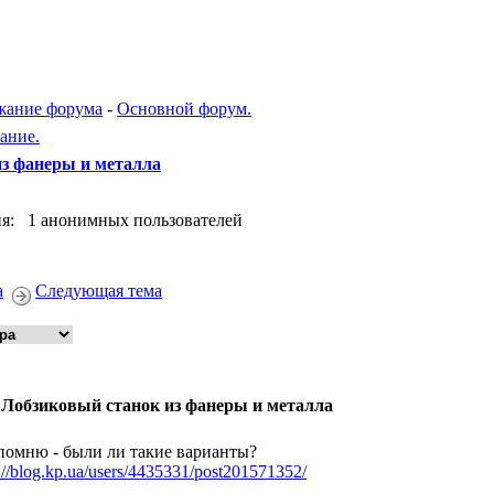
жание форума
-
Основной форум.
ание.
з фанеры и металла
я: 1 анонимных пользователей
а
Следующая тема
 Лобзиковый станок из фанеры и металла
помню - были ли такие варианты?
://blog.kp.ua/users/4435331/post201571352/