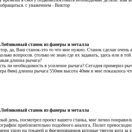
 обращаться. с уважением - Виктор
 Лобзиковый станок из фанеры и металла
тор, да, Ваш станок-это то что мне нужно. Станок сделан очень 
колько вопросов. (только не знаю где их задавать, здесь или в той 
Какая длинна рычага?
Есть ли необходимость в усиление рычага? Сегодня примерил ры
ера 8мм) длинна рычага 550мм высота 40мм и мне показалось что 
 Лобзиковый станок из фанеры и металла
рый день, посмотрел проект вашего станка, мне лично понравил
ографии приблизительно подобного аналога, Пилит превосходно,
мени ушло на токарей и фрезировщиков которые тянули кота за х