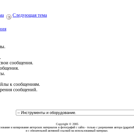
ма
Следующая тема
ния
мы.
.
свои сообщения.
ообщения.
сы.
йлы к сообщениям.
брения сообщений.
Copyright © 2005
зование и копирование авторских материалов и фотографий с сайта - только с разрешения автора (gagarin
и с обязательной активной ссылкой на использованный материал.