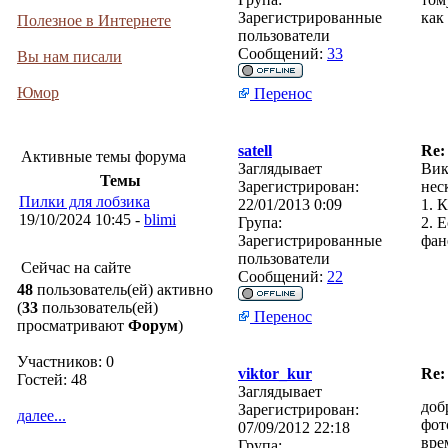
Зарегистрированные
как
Полезное в Интернете
пользователи
Сообщений:
33
Вы нам писали
Юмор
Перенос
satell
Re:
Активные темы форума
Заглядывает
Вик
Темы
Зарегистрирован:
нес
Пилки для лобзика
22/01/2013 0:09
1. 
19/10/2024 10:45 -
blimi
Група:
2. 
Зарегистрированные
фан
пользователи
Сейчас на сайте
Сообщений:
22
48
пользователь(ей) активно
(
33
пользователь(ей)
Перенос
просматривают
Форум
)
Участников: 0
viktor_kur
Re:
Гостей: 48
Заглядывает
доб
Зарегистрирован:
далее...
фот
07/09/2012 22:18
вре
Група: