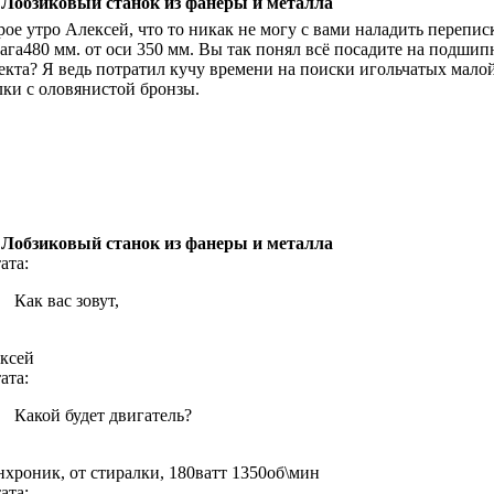
 Лобзиковый станок из фанеры и металла
рое утро Алексей, что то никак не могу с вами наладить перепис
ага480 мм. от оси 350 мм. Вы так понял всё посадите на подшипн
екта? Я ведь потратил кучу времени на поиски игольчатых малой
лки с оловянистой бронзы.
 Лобзиковый станок из фанеры и металла
ата:
Как вас зовут,
ксей
ата:
Какой будет двигатель?
нхроник, от стиралки, 180ватт 1350об\мин
ата: