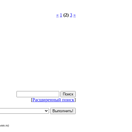
«
1
(2)
3
»
[
Расширенный поиск
]
&nm.ru)