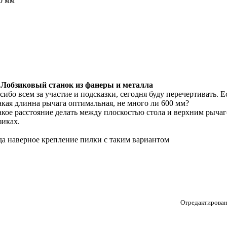
70 мм
 Лобзиковый станок из фанеры и металла
сибо всем за участие и подсказки, сегодня буду перечертивать. Е
акая длинна рычага оптимальная, не много ли 600 мм?
акое расстояние делать между плоскостью стола и верхним рычаг
зиках.
да наверное крепление пилки с таким вариантом
Отредактирован