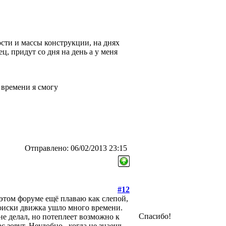
сти и массы конструкции, на днях
ц, придут со дня на день а у меня
 времени я смогу
Отправлено: 06/02/2013 23:15
#12
а этом форуме ещё плаваю как слепой,
поиски движка ушло много времени.
Спасибо!
 не делал, но потеплеет возможно к
 зовут, Неудобно , когда не знаешь