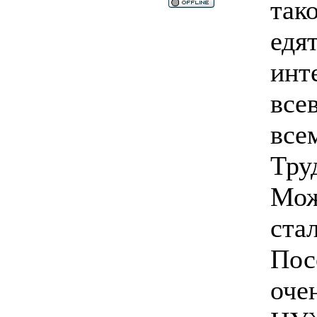
так
едя
инт
все
все
Тру
Мож
ста
Пос
оче