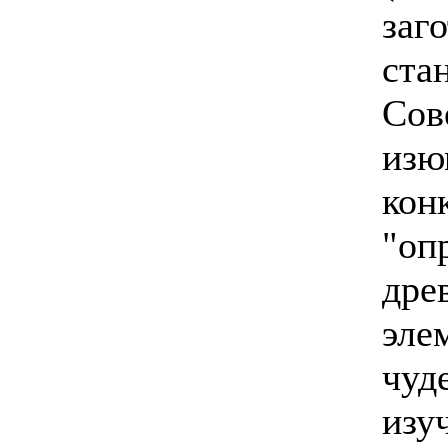
заг
ста
Сов
изю
кон
"оп
дре
эле
чуд
изу