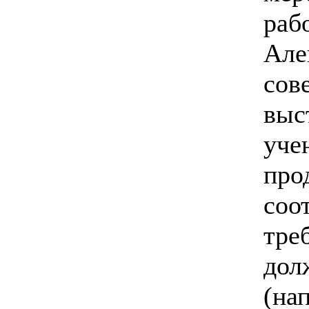
раб
Але
сов
выс
уче
про
соо
тре
дол
(на