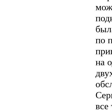
мож
под
был
по 
при
на 
дву
обс
Сер
все 