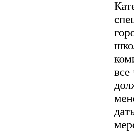
Кат
спе
гор
шко
ком
все
дол
мен
дат
мер