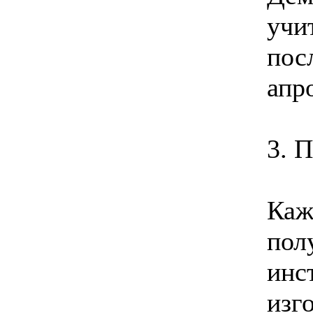
учи
пос
апр
3. 
Каж
пол
инс
изг