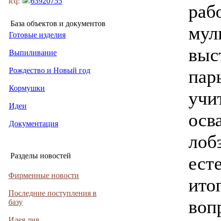
icq:
63920755
раб
База объектов и документов
мул
Готовые изделия
выст
Выпиливание
Рождество и Новый год
пар
Кормушки
учи
Идеи
осв
Документация
лоб
Разделы новостей
ест
Фирменные новости
ито
Последние поступления в
воп
базу
Идея дня