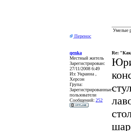
________
Умелые р
Перенос
qenka
Re: "Ка
Местный житель
Юри
Зарегистрирован:
27/11/2008 6:49
кон
Из:
Украина ,
Херсон
сту
Група:
Зарегистрированные
пользователи
лав
Сообщений:
252
сто
шар