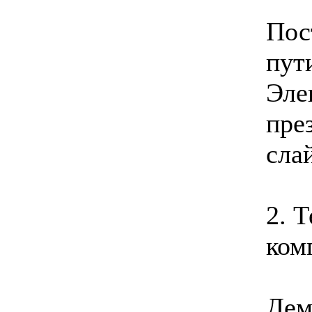
Пос
пут
Эле
пре
сла
2. 
ком
Дем