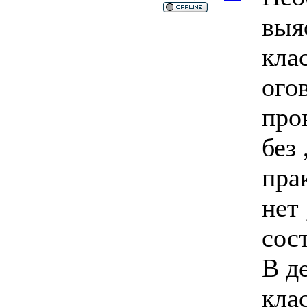
выя
кла
ого
про
без
пра
нет 
сост
В д
кла