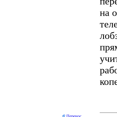
пер
на 
тел
лоб
пря
учи
раб
коп
________
Перенос