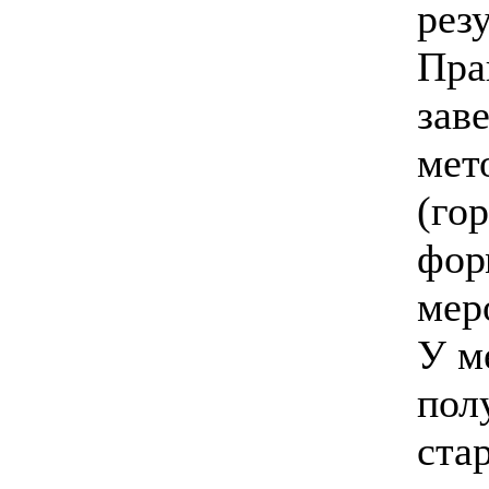
рез
Пра
зав
мет
(го
фор
мер
У м
пол
ста