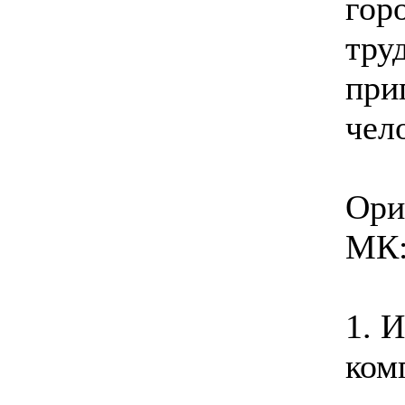
гор
тру
при
чел
Ори
МК
1. 
ком