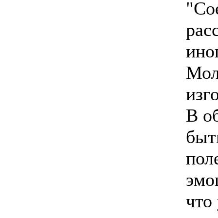
"Со
рас
ино
Мол
изг
В о
быт
пол
эмо
что