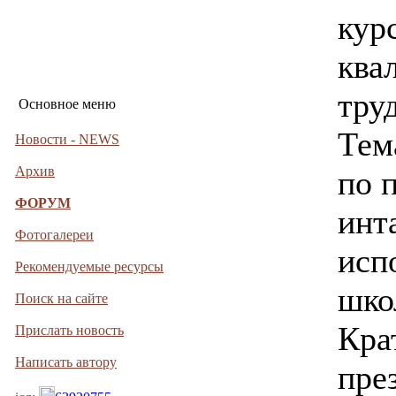
кур
ква
тру
Основное меню
Тем
Новости - NEWS
Архив
по 
ФОРУМ
инта
Фотогалереи
исп
Рекомендуемые ресурсы
шко
Поиск на сайте
Кра
Прислать новость
Написать автору
пре