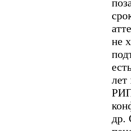
поз
сро
атт
не х
под
есть
лет
РИП
кон
др. 