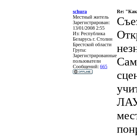
schura
Re: "Ка
Местный житель
Съе
Зарегистрирован:
13/01/2008 2:55
Отк
Из:
Республика
Беларусь г. Столин
нез
Брестской области
Група:
Зарегистрированные
Сам
пользователи
Сообщений:
665
сце
учи
ЛАУ
мес
пон