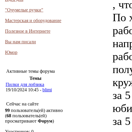
, ч
"Очумелые ручки"
По 
Мастерская и оборудование
раб
Полезное в Интернете
нап
Вы нам писали
Юмор
раб
пол
Активные темы форума
Темы
кру
Пилки для лобзика
19/10/2024 10:45 -
blimi
за 5
Сейчас на сайте
юби
99
пользователь(ей) активно
(
68
пользователь(ей)
за 5
просматривают
Форум
)
Участников: 0