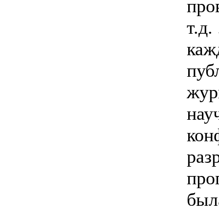
про
т.д
каж
пуб
жур
нау
кон
раз
про
был