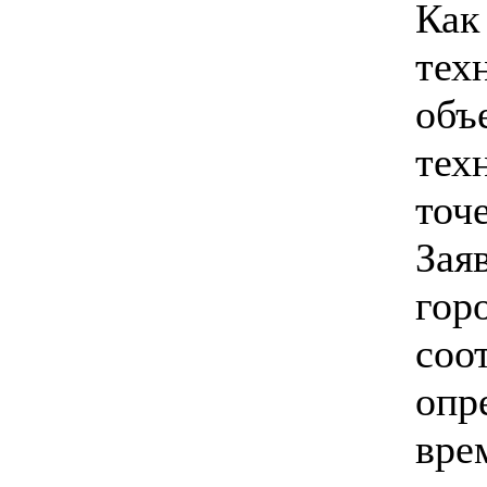
Как
тех
объ
тех
точ
Зая
гор
соо
опр
вре