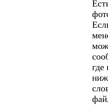
Ест
фот
Есл
мен
мож
соо
где
ниж
сло
фай