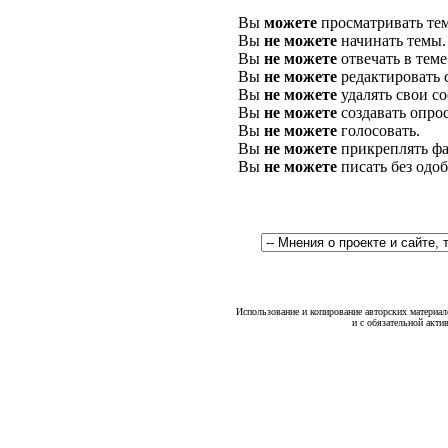
Вы
можете
просматривать те
Вы
не можете
начинать темы.
Вы
не можете
отвечать в теме
Вы
не можете
редактировать 
Вы
не можете
удалять свои с
Вы
не можете
создавать опро
Вы
не можете
голосовать.
Вы
не можете
прикреплять фа
Вы
не можете
писать без одо
Использование и копирование авторских материало
и с обязательной акти