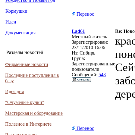
Рождество и Новый год
Кормушки
Перенос
Идеи
Lad61
Re: Ново
Документация
Местный житель
кра
Зарегистрирован:
23/11/2010 16:06
пон
Разделы новостей
Из:
Сибирь
Група:
Сей
Зарегистрированные
Фирменные новости
пользователи
Сообщений:
548
Последние поступления в
заб
базу
дер
Идея дня
"Очумелые ручки"
Мастерская и оборудование
Полезное в Интернете
Перенос
Вы нам писали