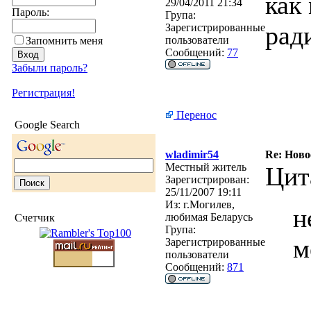
как
29/04/2011 21:34
Пароль:
Група:
рад
Зарегистрированные
пользователи
Запомнить меня
Сообщений:
77
Забыли пароль?
Регистрация!
Перенос
Google Search
wladimir54
Re: Ново
Местный житель
Цит
Зарегистрирован:
25/11/2007 19:11
Из:
г.Могилев,
н
любимая Беларусь
Счетчик
Група:
м
Зарегистрированные
пользователи
Сообщений:
871