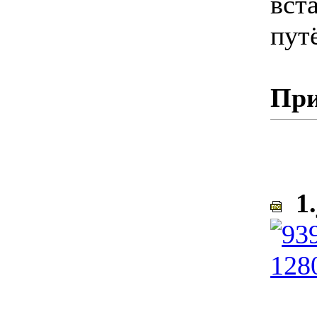
вст
пут
При
1.