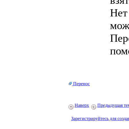
взя
Нет
мож
Пер
пом
Перенос
Наверх
Предыдущая те
Зарегистрируйтесь для созда