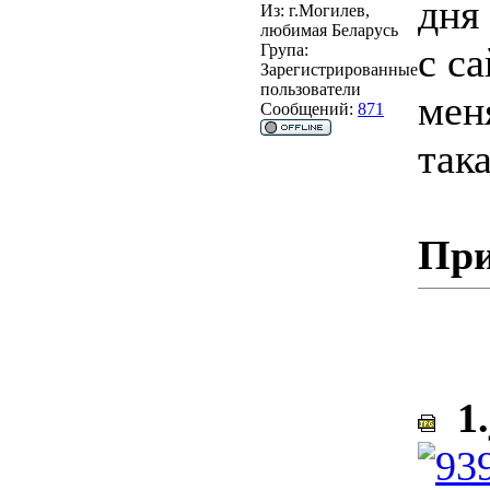
дня
Из:
г.Могилев,
любимая Беларусь
с са
Група:
Зарегистрированные
пользователи
мен
Сообщений:
871
така
При
1.