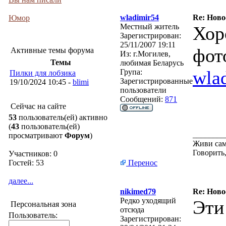
wladimir54
Re: Ново
Юмор
Местный житель
Хор
Зарегистрирован:
25/11/2007 19:11
фот
Активные темы форума
Из:
г.Могилев,
Темы
любимая Беларусь
wla
Група:
Пилки для лобзика
Зарегистрированные
19/10/2024 10:45 -
blimi
пользователи
Сообщений:
871
Сейчас на сайте
53
пользователь(ей) активно
(
43
пользователь(ей)
________
просматривают
Форум
)
Живи сам
Говорить,
Участников: 0
Гостей: 53
Перенос
далее...
nikimed79
Re: Ново
Редко уходящий
Эти
Персональная зона
отсюда
Пользователь:
Зарегистрирован: