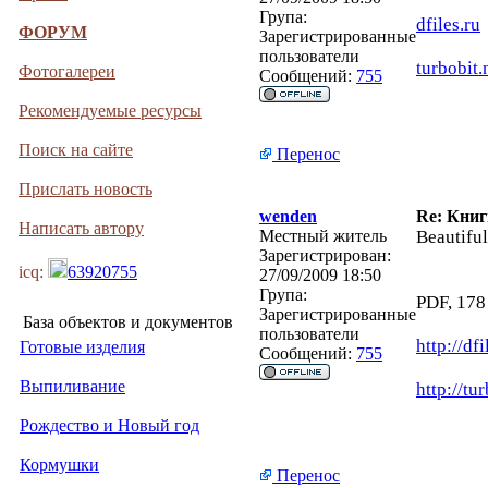
Група:
dfiles.ru
ФОРУМ
Зарегистрированные
пользователи
turbobit.
Фотогалереи
Сообщений:
755
Рекомендуемые ресурсы
Поиск на сайте
Перенос
Прислать новость
wenden
Re: Кни
Написать автору
Местный житель
Beautifu
Зарегистрирован:
icq:
63920755
27/09/2009 18:50
Група:
PDF, 178
Зарегистрированные
База объектов и документов
пользователи
http://df
Готовые изделия
Сообщений:
755
Выпиливание
http://tu
Рождество и Новый год
Кормушки
Перенос