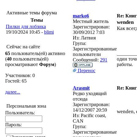
Активные темы форума
marko6
Re: Кни
Темы
Местный житель
wenden
Пилки для лобзика
Зарегистрирован:
Как всегд
19/10/2024 10:45 -
blimi
30/09/2012 7:03
Из:
Латвия
Група:
Сейчас на сайте
Зарегистрированные
65
пользователь(ей) активно
________
пользователи
(
40
пользователь(ей)
один точн
Сообщений:
291
просматривают
Форум
)
работы.
Перенос
Участников: 0
Гостей: 65
Arasmit
Re: Кни
далее...
Редко уходящий
отсюда
Зарегистрирован:
Персональная зона
14/12/2007 20:59
wenden, 
Пользователь:
Из:
Pacific coast,
CAN
Пароль:
Група:
Зарегистрированные