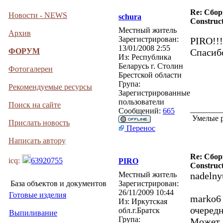
Re: Сбор
Новости - NEWS
schura
Construct
Местный житель
Архив
Зарегистрирован:
PIRO!!!
13/01/2008 2:55
ФОРУМ
Спаси
Из:
Республика
Беларусь г. Столин
Фотогалереи
Брестской области
Група:
Рекомендуемые ресурсы
Зарегистрированные
пользователи
Поиск на сайте
________
Сообщений:
665
Умелые р
Прислать новость
Перенос
Написать автору
Re: Сбор
icq:
63920755
PIRO
Construct
Местный житель
nadelny
База объектов и документов
Зарегистрирован:
26/11/2009 10:44
Готовые изделия
marko
Из:
Иркутская
очередн
обл.г.Братск
Выпиливание
Група:
Может з