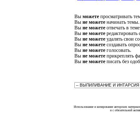
Вы
можете
просматривать те
Вы
не можете
начинать темы.
Вы
не можете
отвечать в теме
Вы
не можете
редактировать 
Вы
не можете
удалять свои с
Вы
не можете
создавать опро
Вы
не можете
голосовать.
Вы
не можете
прикреплять фа
Вы
не можете
писать без одо
Использование и копирование авторских материало
и с обязательной акти