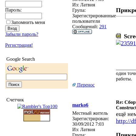
Из:
Латвия
Прикр
Пароль:
Група:
Зарегистрированные
пользователи
Запомнить меня
Сообщений:
291
Забыли пароль?
Scree
Регистрация!
Google Search
________
один точн
работы.
Перенос
Счетчик
Re: Сбор
marko6
Construct
Местный житель
ещё не
Зарегистрирован:
http://d
30/09/2012 7:03
Из:
Латвия
Прикр
Група: