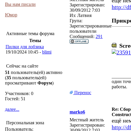
ещё не
Вы нам писали
Зарегистрирован:
http://d
30/09/2012 7:03
Юмор
Из:
Латвия
Прикр
Група:
Зарегистрированные
пользователи
Активные темы форума
Сообщений:
291
Темы
Scree
Пилки для лобзика
19/10/2024 10:45 -
blimi
Сейчас на сайте
51
пользователь(ей) активно
________
(
35
пользователь(ей)
один точн
просматривают
Форум
)
работы.
Перенос
Участников: 0
Гостей: 51
далее...
Re: Сбор
marko6
Construct
Местный житель
ещё не
Персональная зона
Зарегистрирован:
http://d
Пользователь:
30/09/2012 7:03