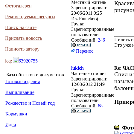
Местный житель
Красива
Фотогалереи
Зарегистрирован:
рисунок
20/06/2011 0:25
Рекомендуемые ресурсы
Из:
Pinneberg
Група:
Поиск на сайте
Зарегистрированные
________
пользователи
Прислать новость
Пилить и
Сообщений:
246
Это уже 
Написать автору
Перенос
icq:
63920755
lukich
Re: ЧА
Частенько пишет
Спил из
База объектов и документов
Зарегистрирован:
называю
Готовые изделия
12/03/2012 21:49
балонч
Група:
Выпиливание
Зарегистрированные
пользователи
Прикр
Рождество и Новый год
Сообщений:
68
Кормушки
Идеи
Фото