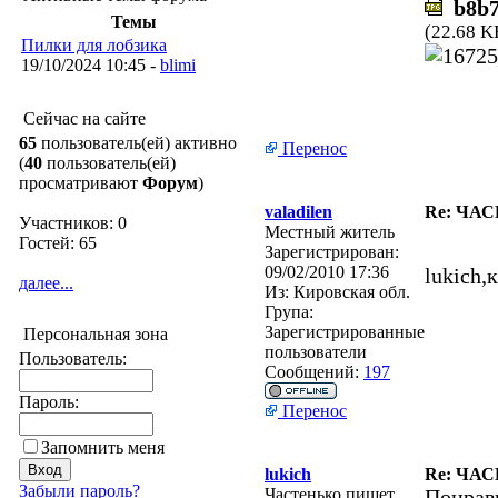
b8b77
Темы
(22.68 K
Пилки для лобзика
19/10/2024 10:45 -
blimi
Сейчас на сайте
65
пользователь(ей) активно
Перенос
(
40
пользователь(ей)
просматривают
Форум
)
valadilen
Re: ЧА
Участников: 0
Местный житель
Гостей: 65
Зарегистрирован:
09/02/2010 17:36
lukich,
далее...
Из:
Кировская обл.
Група:
Зарегистрированные
Персональная зона
пользователи
Пользователь:
Сообщений:
197
Пароль:
Перенос
Запомнить меня
lukich
Re: ЧА
Забыли пароль?
Частенько пишет
Понрави