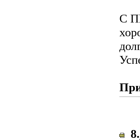
С П
хор
дол
Усп
При
8.