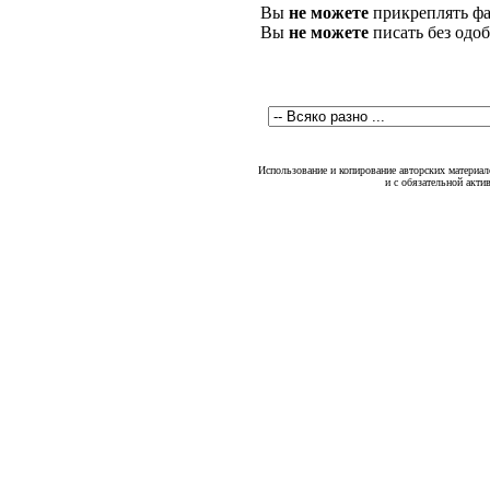
Вы
не можете
прикреплять фа
Вы
не можете
писать без одо
Использование и копирование авторских материало
и с обязательной акти