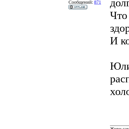
дол
Сообщений:
871
Что
здо
И к
Юли
рас
хол
________
Живи сам