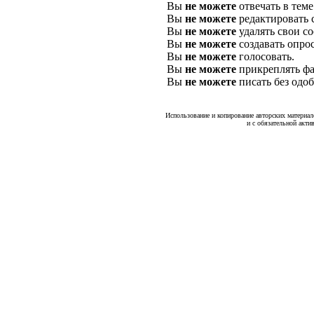
Вы
не можете
отвечать в теме
Вы
не можете
редактировать 
Вы
не можете
удалять свои с
Вы
не можете
создавать опро
Вы
не можете
голосовать.
Вы
не можете
прикреплять фа
Вы
не можете
писать без одо
Использование и копирование авторских материало
и с обязательной акти