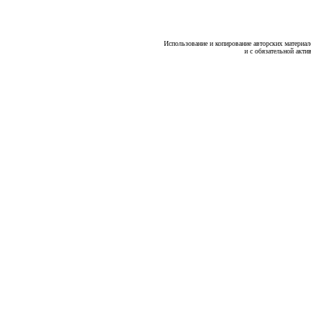
Использование и копирование авторских материало
и с обязательной акти