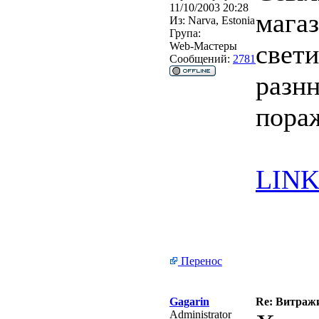
11/10/2003 20:28
мага
Из:
Narva, Estonia
Група:
свет
Web-Мастеры
Сообщений:
2781
разн
пора
LINK 
Перенос
Gagarin
Re: Витражи
Administrator