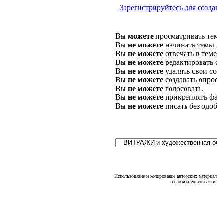
Зарегистрируйтесь для созда
Вы
можете
просматривать те
Вы
не можете
начинать темы.
Вы
не можете
отвечать в теме
Вы
не можете
редактировать 
Вы
не можете
удалять свои с
Вы
не можете
создавать опро
Вы
не можете
голосовать.
Вы
не можете
прикреплять фа
Вы
не можете
писать без одо
Использование и копирование авторских материало
и с обязательной акти