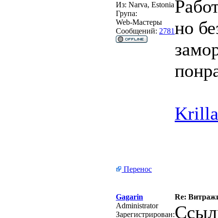
Рабо
Из:
Narva, Estonia
Група:
но бе
Web-Мастеры
Сообщений:
2781
замо
понр
Krill
Перенос
Gagarin
Re: Витражи
Administrator
Ссылк
Зарегистрирован: