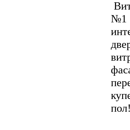
Вит
№1 
инт
две
вит
фас
пер
куп
пол