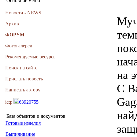
Основное меню
Новости - NEWS
Муч
Архив
тем
ФОРУМ
поко
Фотогалереи
Рекомендуемые ресурсы
нач
Поиск на сайте
на э
Прислать новость
С В
Написать автору
Gag
icq:
63920755
най
База объектов и документов
Готовые изделия
защ
Выпиливание