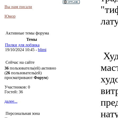
"ти
Вы нам писали
Юмор
лат
Активные темы форума
Темы
Пилки для лобзика
19/10/2024 10:45 -
blimi
Худ
Сейчас на сайте
мас
36
пользователь(ей) активно
(
26
пользователь(ей)
худ
просматривают
Форум
)
Участников: 0
вит
Гостей: 36
пре
далее...
нат
Персональная зона