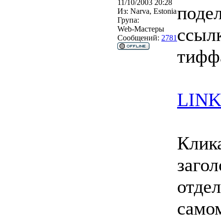
11/10/2003 20:28
поде
Из:
Narva, Estonia
Група:
ссыл
Web-Мастеры
Сообщений:
2781
тифф
LIN
Клика
загол
отде
самом