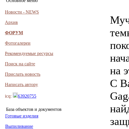
Основное меню
Новости - NEWS
Муч
Архив
тем
ФОРУМ
поко
Фотогалереи
Рекомендуемые ресурсы
нач
Поиск на сайте
на э
Прислать новость
С В
Написать автору
Gag
icq:
63920755
най
База объектов и документов
Готовые изделия
защ
Выпиливание