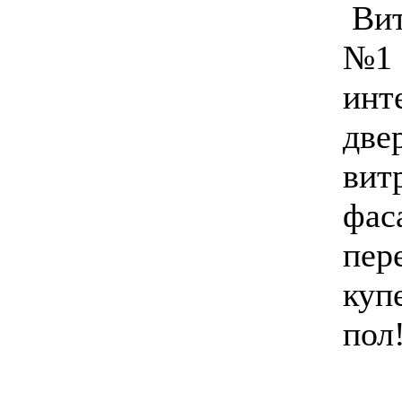
Вит
№1 
инт
две
вит
фас
пер
куп
пол