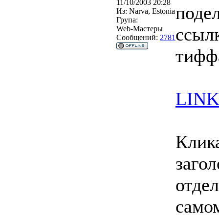
11/10/2003 20:28
поде
Из:
Narva, Estonia
Група:
ссыл
Web-Мастеры
Сообщений:
2781
тифф
LIN
Клика
загол
отде
самом