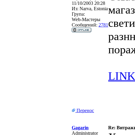
11/10/2003 20:28
мага
Из:
Narva, Estonia
Група:
свет
Web-Мастеры
Сообщений:
2781
разн
пора
LINK 
Перенос
Gagarin
Re: Витражи
Administrator