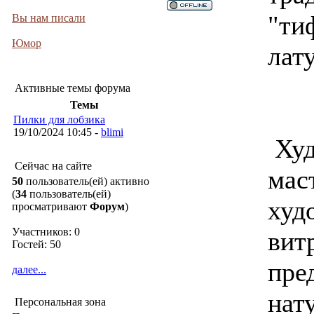
"ти
Вы нам писали
Юмор
лат
Активные темы форума
Темы
Пилки для лобзика
19/10/2024 10:45 -
blimi
Худ
Сейчас на сайте
мас
50
пользователь(ей) активно
(
34
пользователь(ей)
худ
просматривают
Форум
)
Участников: 0
вит
Гостей: 50
пре
далее...
нат
Персональная зона