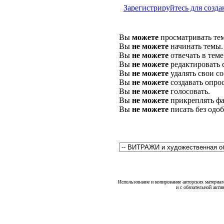
Зарегистрируйтесь для созда
Вы
можете
просматривать те
Вы
не можете
начинать темы.
Вы
не можете
отвечать в теме
Вы
не можете
редактировать 
Вы
не можете
удалять свои с
Вы
не можете
создавать опро
Вы
не можете
голосовать.
Вы
не можете
прикреплять фа
Вы
не можете
писать без одо
Использование и копирование авторских материало
и с обязательной акти