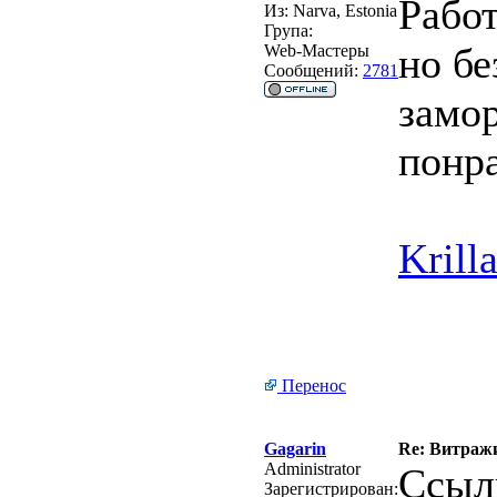
Рабо
Из:
Narva, Estonia
Група:
но бе
Web-Мастеры
Сообщений:
2781
замо
понр
Krill
Перенос
Gagarin
Re: Витражи
Administrator
Ссылк
Зарегистрирован: