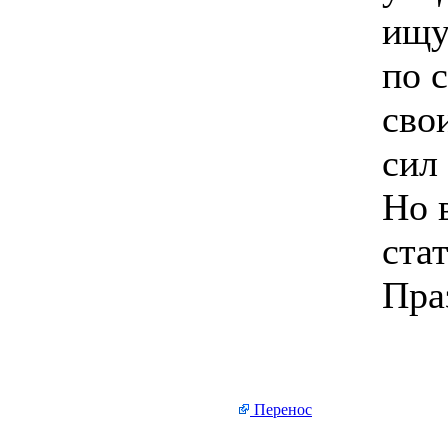
ищу
по 
сво
сил
Но 
ста
Пра
Перенос