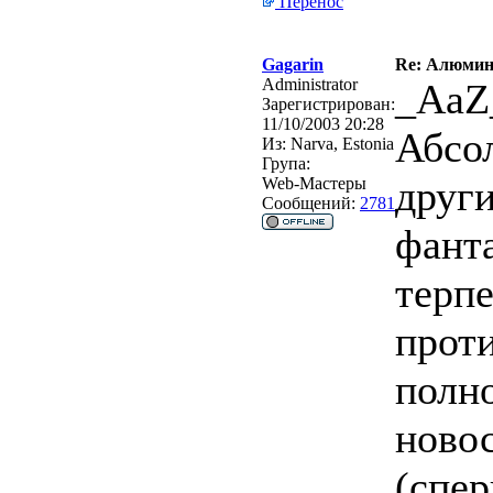
Перенос
Gagarin
Re: Алюмин
Administrator
_AaZ
Зарегистрирован:
11/10/2003 20:28
Абсол
Из:
Narva, Estonia
Група:
други
Web-Мастеры
Сообщений:
2781
фанта
терпе
проти
полн
новос
(спер