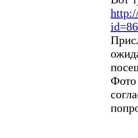
http:
id=8
Прис
ожида
посе
Фото 
согла
попр