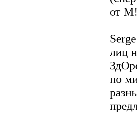
от М
Serge
лиц н
ЗдОр
по м
разны
пред