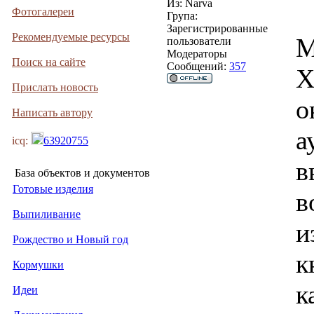
Из:
Narva
Фотогалереи
Група:
Зарегистрированные
Рекомендуемые ресурсы
М
пользователи
Модераторы
Поиск на сайте
Сообщений:
357
Х
Прислать новость
о
Написать автору
а
icq:
63920755
в
База объектов и документов
Готовые изделия
в
Выпиливание
и
Рождество и Новый год
к
Кормушки
к
Идеи