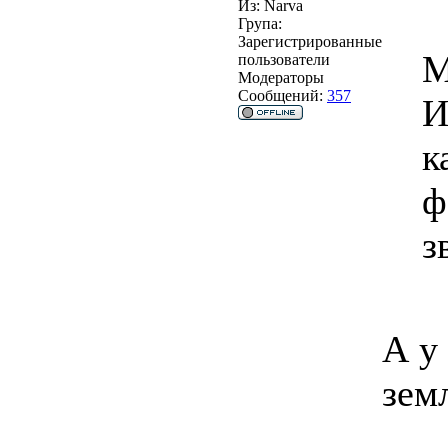
Из:
Narva
Група:
Зарегистрированные
М
пользователи
Модераторы
Сообщений:
357
И
к
ф
з
А у
зем