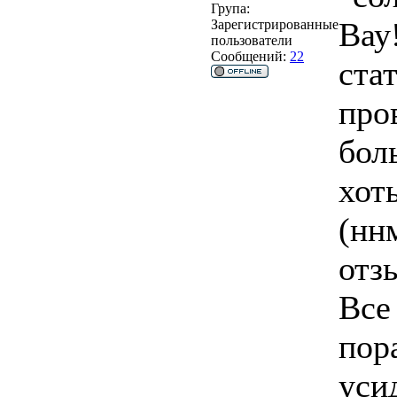
Група:
Вау
Зарегистрированные
пользователи
Сообщений:
22
ста
про
бол
хот
(ннм
отз
Все
пор
уси