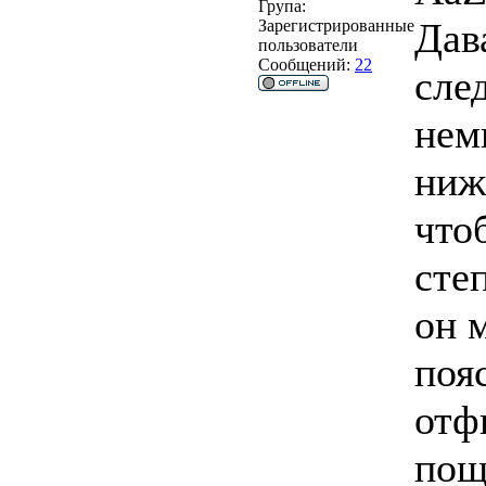
Група:
Дав
Зарегистрированные
пользователи
Сообщений:
22
сле
нем
ниж
что
сте
он 
поя
отф
пощ