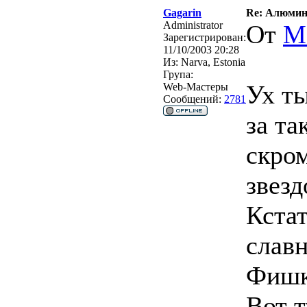
Gagarin
Re: Алюмин
Administrator
От
М
Зарегистрирован:
11/10/2003 20:28
Из:
Narva, Estonia
Група:
Ух ты
Web-Мастеры
Сообщений:
2781
за та
скром
звезд
Кста
славн
Фишк
Вот т