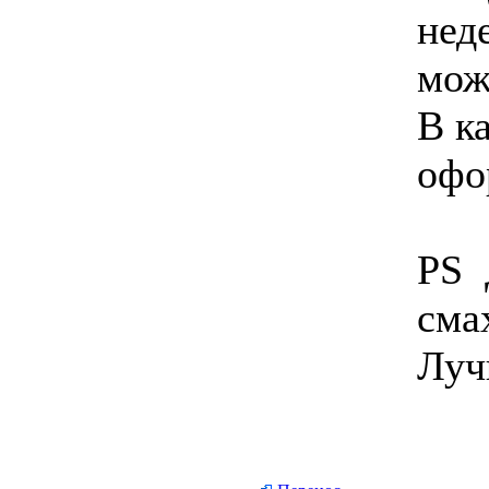
нед
мож
В к
офо
PS
сма
Луч