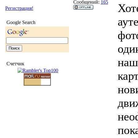
Сообщений:
165
Хот
Регистрация!
аут
Google Search
фот
оди
наш
Счетчик
кар
нов
дви
нео
пок