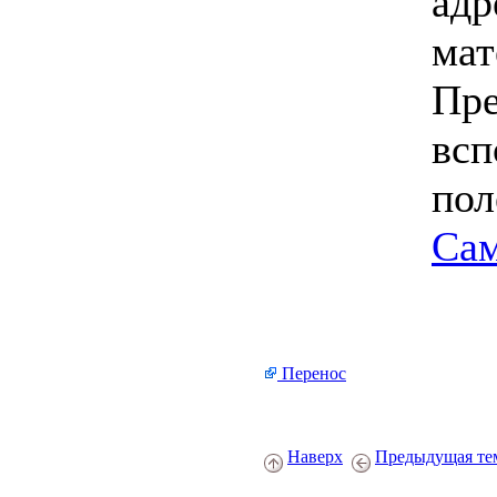
адр
мат
Пре
всп
пол
Сам
Перенос
Наверх
Предыдущая те