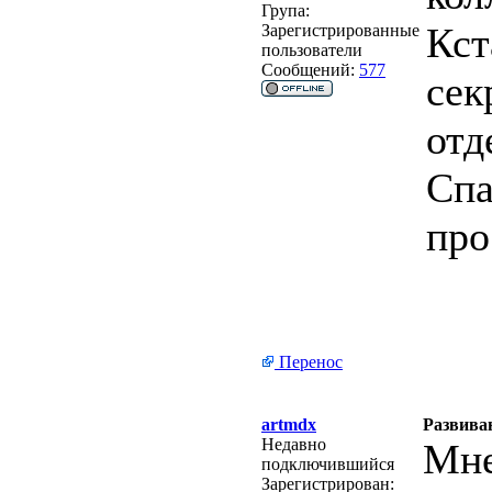
Група:
Кст
Зарегистрированные
пользователи
Сообщений:
577
сек
отд
Спа
про
Перенос
artmdx
Развива
Недавно
Мне
подключившийся
Зарегистрирован: