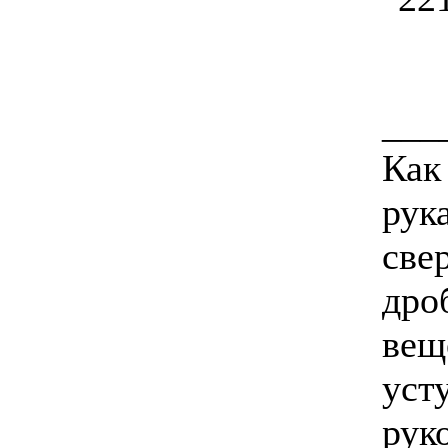
___
Как
рука
свер
дро
вещ
уст
руко