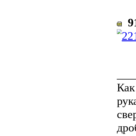
91
___
Как
рук
све
дро