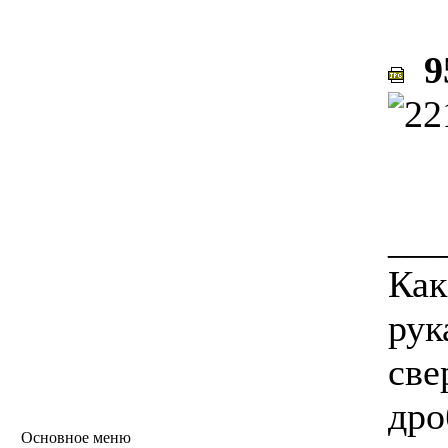
95
___
Как
рук
све
дро
Основное меню