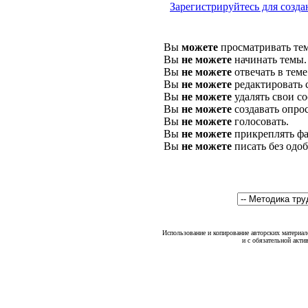
Зарегистрируйтесь для созда
Вы
можете
просматривать те
Вы
не можете
начинать темы.
Вы
не можете
отвечать в теме
Вы
не можете
редактировать 
Вы
не можете
удалять свои с
Вы
не можете
создавать опро
Вы
не можете
голосовать.
Вы
не можете
прикреплять фа
Вы
не можете
писать без одо
Использование и копирование авторских материало
и с обязательной акти