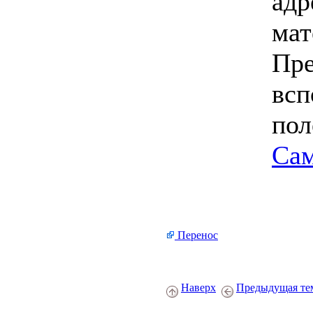
адр
мат
Пре
всп
пол
Сам
Перенос
Наверх
Предыдущая те