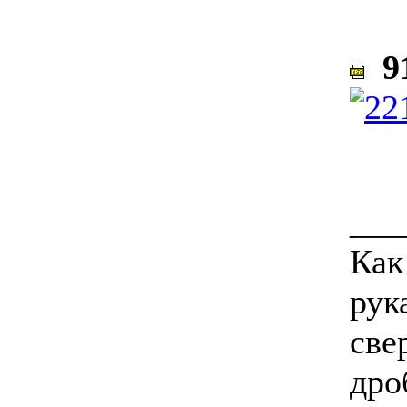
91
___
Как
рук
све
дро