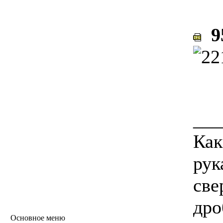
95
___
Как
рук
све
дро
Основное меню