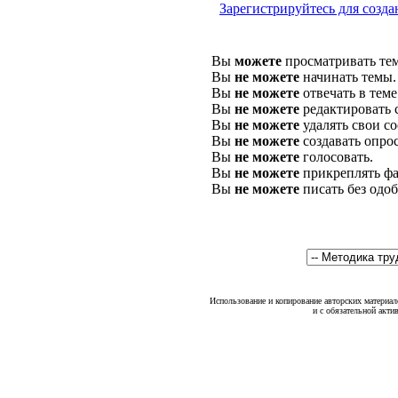
Зарегистрируйтесь для созда
Вы
можете
просматривать те
Вы
не можете
начинать темы.
Вы
не можете
отвечать в теме
Вы
не можете
редактировать 
Вы
не можете
удалять свои с
Вы
не можете
создавать опро
Вы
не можете
голосовать.
Вы
не можете
прикреплять фа
Вы
не можете
писать без одо
Использование и копирование авторских материало
и с обязательной акти