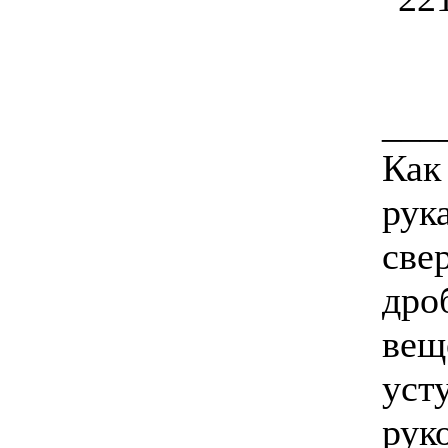
___
Как
рука
свер
дро
вещ
уст
руко