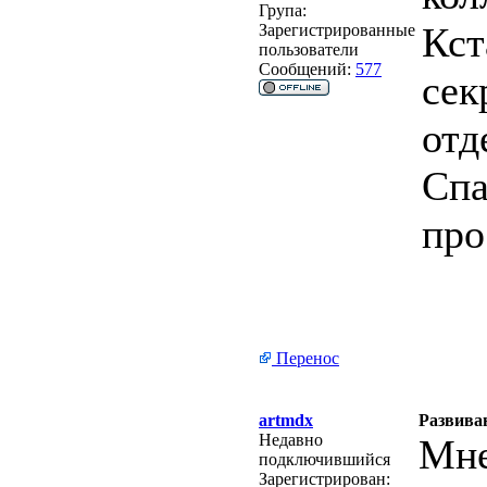
Група:
Кст
Зарегистрированные
пользователи
Сообщений:
577
сек
отд
Спа
про
Перенос
artmdx
Развива
Недавно
Мне
подключившийся
Зарегистрирован: