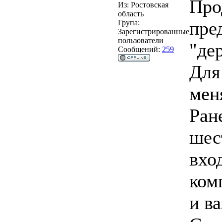
Про
Из:
Ростовская
область
пре
Група:
Зарегистрированные
пользователи
"де
Сообщений:
259
Для
мен
Ран
шес
вхо
ком
и ва