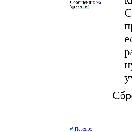
Сообщений:
96
С
п
е
р
н
у
Сбр
Перенос