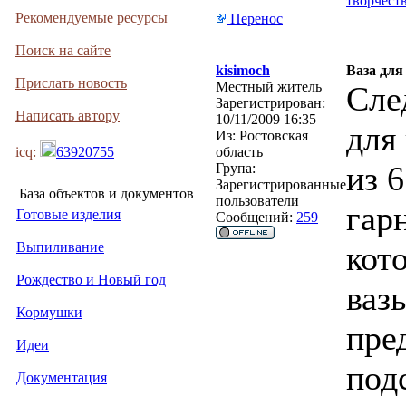
творчеств
Рекомендуемые ресурсы
Перенос
Поиск на сайте
kisimoch
Ваза для
Прислать новость
Местный житель
Сле
Зарегистрирован:
Написать автору
10/11/2009 16:35
для
Из:
Ростовская
icq:
63920755
область
из 
Група:
Зарегистрированные
База объектов и документов
пользователи
гар
Готовые изделия
Сообщений:
259
Выпиливание
кот
Рождество и Новый год
ваз
Кормушки
пре
Идеи
под
Документация