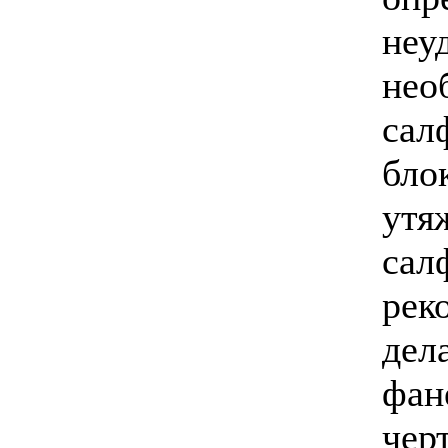
неу
нео
сал
бло
утя
сал
рек
дел
фан
чер