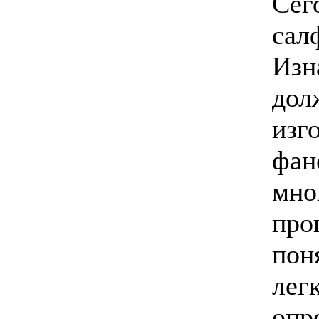
Сег
сал
Изн
дол
изг
фан
мно
про
пон
лег
опр