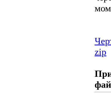
мом
Черт
zip
При
фа