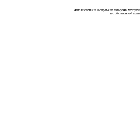
Использование и копирование авторских материало
и с обязательной акти