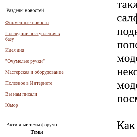
так
Разделы новостей
сал
Фирменные новости
под
Последние поступления в
базу
поп
Идея дня
мод
"Очумелые ручки"
нек
Мастерская и оборудование
мод
Полезное в Интернете
Вы нам писали
пос
Юмор
Как
Активные темы форума
Темы