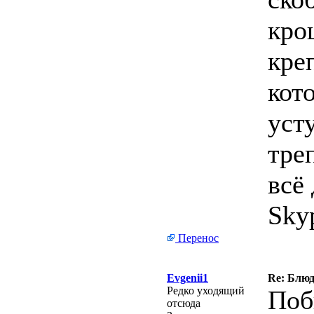
кро
кре
кот
уст
тре
всё 
Sky
Перенос
Evgenii1
Re: Блю
Редко уходящий
Поб
отсюда