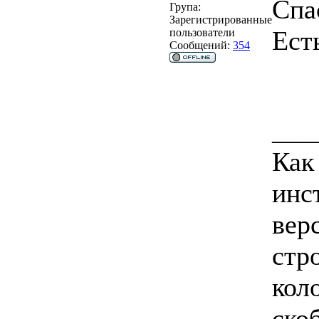
Спа
Група:
Зарегистрированные
Ест
пользователи
Сообщений:
354
___
Как
инс
вер
стро
коло
ско