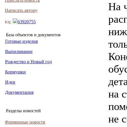
Прислать новость
На 
Написать автору
рас
icq:
63920755
ниж
База объектов и документов
тол
Готовые изделия
Выпиливание
Кон
Рождество и Новый год
обу
Кормушки
дет
Идеи
на 
Документация
пом
Разделы новостей
не 
Фирменные новости