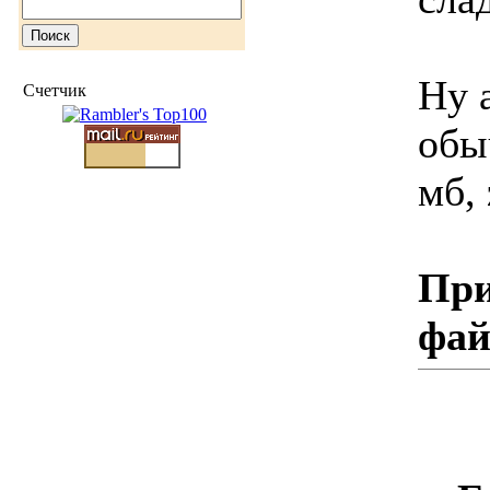
Ну 
Счетчик
обы
мб, 
При
фа