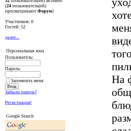
ухо
52
пользователь(ей) активно
(
24
пользователь(ей)
просматривают
Форум
)
хот
Участников: 0
мен
Гостей: 52
вид
далее...
тог
Персональная зона
Пользователь:
пил
Пароль:
На 
Запомнить меня
общ
Забыли пароль?
блю
Регистрация!
раз
Google Search
сла