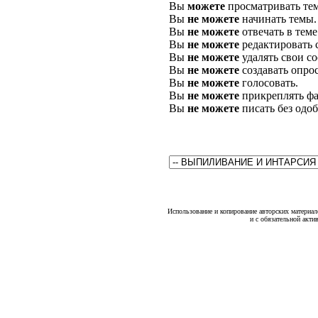
Вы
можете
просматривать те
Вы
не можете
начинать темы.
Вы
не можете
отвечать в теме
Вы
не можете
редактировать 
Вы
не можете
удалять свои с
Вы
не можете
создавать опро
Вы
не можете
голосовать.
Вы
не можете
прикреплять фа
Вы
не можете
писать без одо
Использование и копирование авторских материало
и с обязательной акти