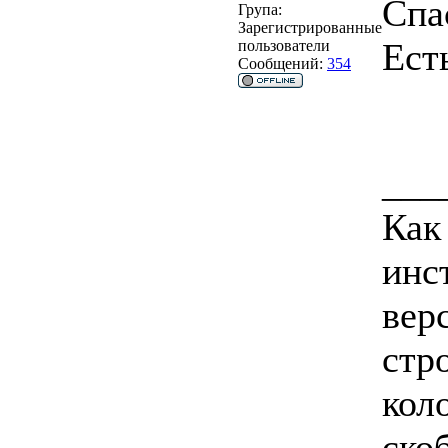
Спа
Група:
Зарегистрированные
Ест
пользователи
Сообщений:
354
___
Как
инс
вер
стро
коло
ско