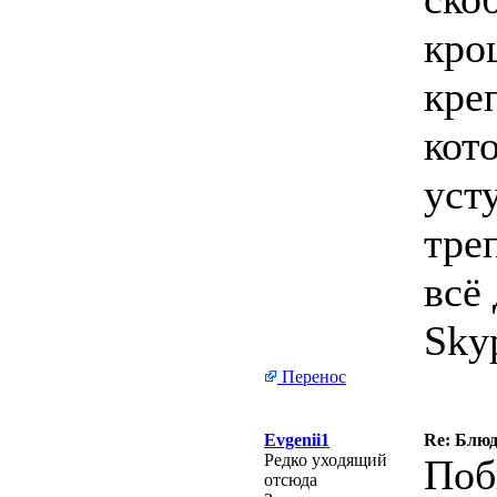
кро
кре
кот
уст
тре
всё 
Sky
Перенос
Evgenii1
Re: Блю
Редко уходящий
Поб
отсюда