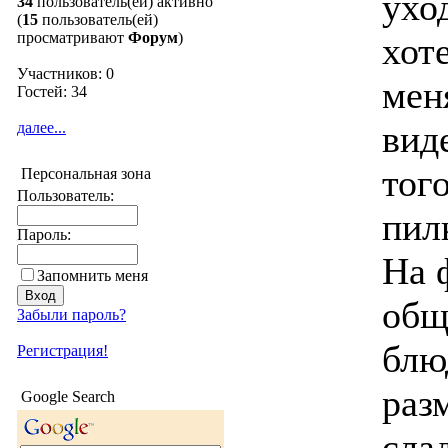
ухо
34
пользователь(ей) активно
(
15
пользователь(ей)
просматривают
Форум
)
хот
Участников: 0
мен
Гостей: 34
вид
далее...
тог
Персональная зона
Пользователь:
пил
Пароль:
На 
Запомнить меня
общ
Забыли пароль?
блю
Регистрация!
раз
Google Search
сла