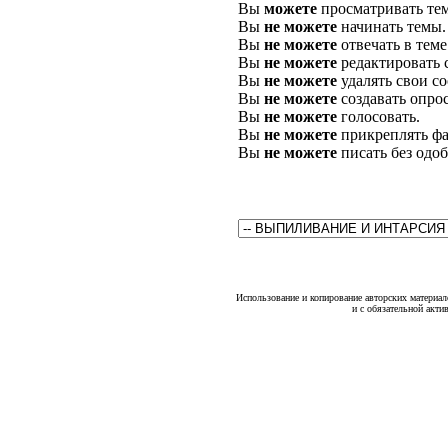
Вы
можете
просматривать те
Вы
не можете
начинать темы.
Вы
не можете
отвечать в теме
Вы
не можете
редактировать 
Вы
не можете
удалять свои с
Вы
не можете
создавать опро
Вы
не можете
голосовать.
Вы
не можете
прикреплять фа
Вы
не можете
писать без одо
Использование и копирование авторских материало
и с обязательной акти