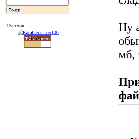
Ну 
Счетчик
обы
мб, 
При
фа