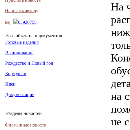
Прислать новость
На 
Написать автору
рас
icq:
63920755
ниж
База объектов и документов
тол
Готовые изделия
Выпиливание
Кон
Рождество и Новый год
обу
Кормушки
дет
Идеи
на 
Документация
пом
Разделы новостей
не 
Фирменные новости