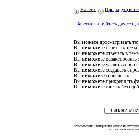
Наверх
Предыдущая те
Зарегистрируйтесь для созда
Вы
можете
просматривать те
Вы
не можете
начинать темы.
Вы
не можете
отвечать в теме
Вы
не можете
редактировать 
Вы
не можете
удалять свои с
Вы
не можете
создавать опро
Вы
не можете
голосовать.
Вы
не можете
прикреплять фа
Вы
не можете
писать без одо
Использование и копирование авторских материало
и с обязательной акти