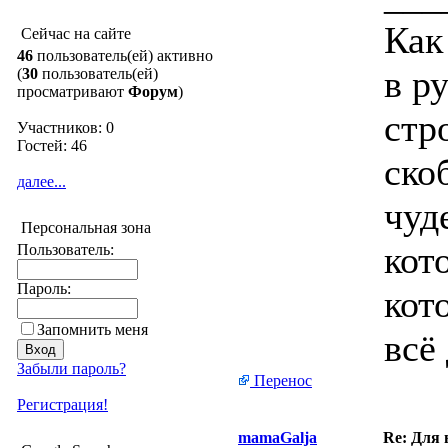
Как
Сейчас на сайте
46
пользователь(ей) активно
в р
(
30
пользователь(ей)
просматривают
Форум
)
стр
Участников: 0
Гостей: 46
ско
далее...
чуд
Персональная зона
кот
Пользователь:
Пароль:
кот
Запомнить меня
всё
Забыли пароль?
Перенос
Регистрация!
mamaGalja
Re: Для