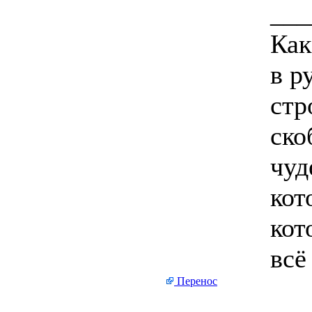
___
Как
в р
стр
ско
чуд
кот
кот
всё
Перенос