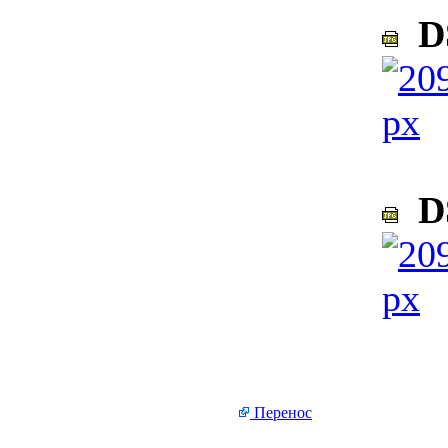
DS
DS
Перенос