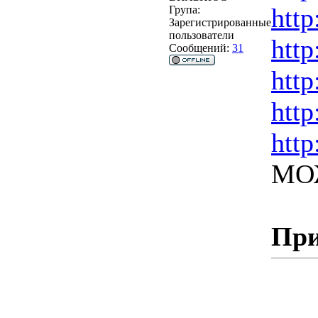
http
Група:
Зарегистрированные
пользователи
http
Сообщений:
31
http
http
http
МО
При