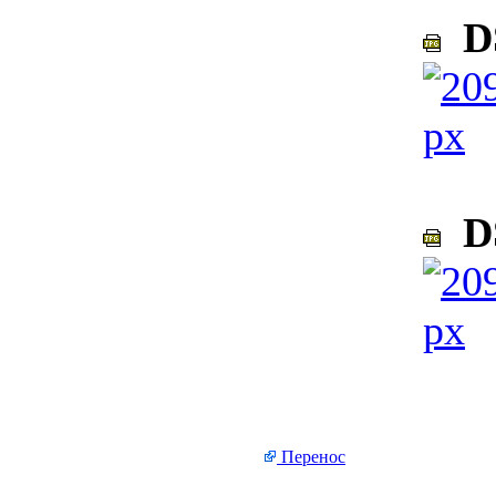
DS
DS
Перенос