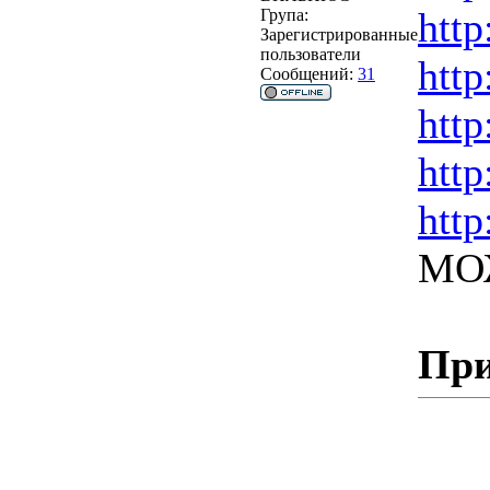
http
Група:
Зарегистрированные
пользователи
http
Сообщений:
31
http
http
http
МО
При