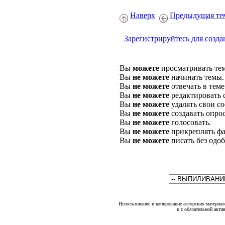
Наверх
Предыдущая те
Зарегистрируйтесь для созда
Вы
можете
просматривать те
Вы
не можете
начинать темы.
Вы
не можете
отвечать в теме
Вы
не можете
редактировать 
Вы
не можете
удалять свои с
Вы
не можете
создавать опро
Вы
не можете
голосовать.
Вы
не можете
прикреплять фа
Вы
не можете
писать без одо
Использование и копирование авторских материало
и с обязательной акти