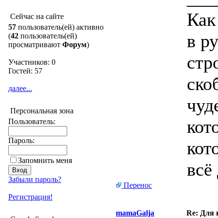
Как
Сейчас на сайте
57
пользователь(ей) активно
в р
(
42
пользователь(ей)
просматривают
Форум
)
стр
Участников: 0
Гостей: 57
ско
далее...
чуд
Персональная зона
кот
Пользователь:
Пароль:
кот
Запомнить меня
всё
Забыли пароль?
Перенос
Регистрация!
mamaGalja
Re: Для