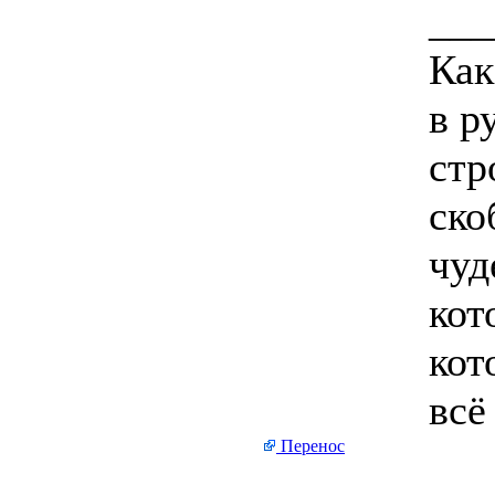
___
Как
в р
стр
ско
чуд
кот
кот
всё
Перенос