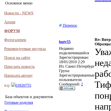
Основное меню
Новости - NEWS
Архив
Перенос
ФОРУМ
Re: Витра
Фотогалереи
buty55
Образцы 
Недавно
Рекомендуемые ресурсы
Ува
подключившийся
Зарегистрирован:
Поиск на сайте
нед
18/01/2010 2:29
Из:
Санкт-Петербург
Прислать новость
раб
Група:
Зарегистрированные
Написать автору
пользователи
Тиф
Сообщений:
2
icq:
63920755
пон
База объектов и документов
Готовые изделия
нап