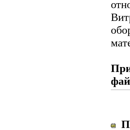
отн
Вит
обо
мат
При
фа
Пл