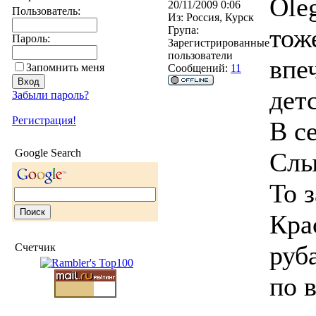
Ole
20/11/2009 0:06
Пользователь:
Из:
Россия, Курск
тож
Група:
Пароль:
Зарегистрированные
пользователи
впе
Запомнить меня
Сообщений:
11
дет
Забыли пароль?
Регистрация!
В с
Google Search
Слы
То 
Кра
руб
Счетчик
по 