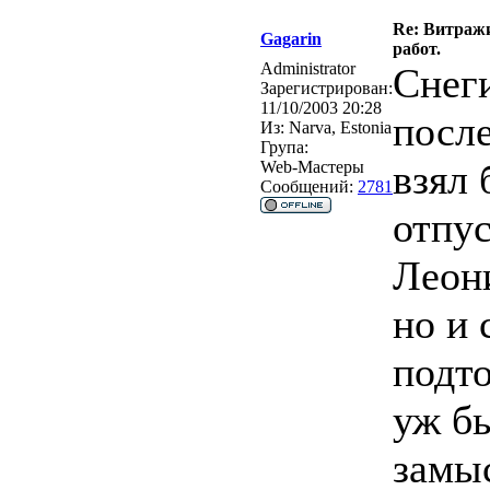
Re: Витражи
Gagarin
работ.
Administrator
Снег
Зарегистрирован:
11/10/2003 20:28
после
Из:
Narva, Estonia
Група:
взял
Web-Мастеры
Сообщений:
2781
отпус
Леони
но и 
подто
уж б
замы