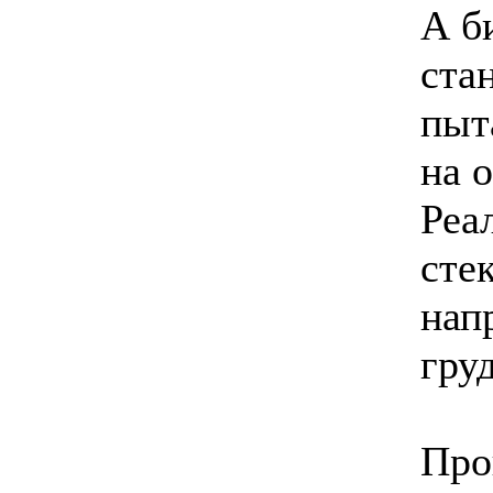
А б
ста
пыт
на о
Реа
сте
нап
гру
Про