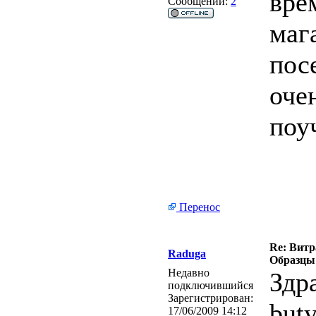
вре
Сообщений:
2
маг
пос
оче
поу
Перенос
Re: Витра
Raduga
Образцы 
Недавно
Здр
подключившийся
Зарегистрирован:
buty
17/06/2009 14:12