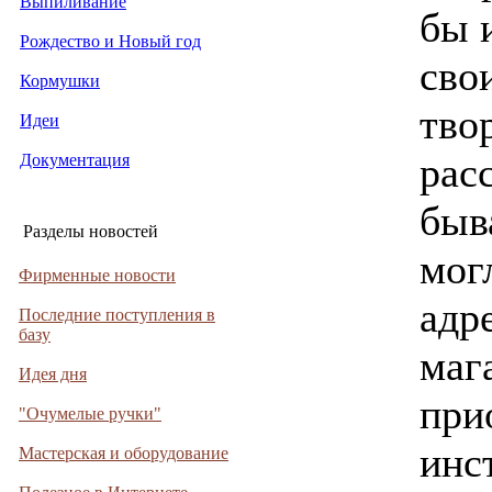
Выпиливание
бы 
Рождество и Новый год
сво
Кормушки
тво
Идеи
рас
Документация
быв
Разделы новостей
мог
Фирменные новости
адр
Последние поступления в
базу
маг
Идея дня
при
"Очумелые ручки"
инс
Мастерская и оборудование