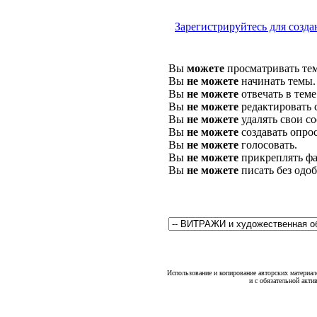
Зарегистрируйтесь для созда
Вы
можете
просматривать те
Вы
не можете
начинать темы.
Вы
не можете
отвечать в теме
Вы
не можете
редактировать 
Вы
не можете
удалять свои с
Вы
не можете
создавать опро
Вы
не можете
голосовать.
Вы
не можете
прикреплять фа
Вы
не можете
писать без одо
Использование и копирование авторских материало
и с обязательной акти