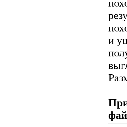
пох
рез
пох
и у
пол
выгл
Раз
При
фа