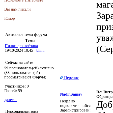
Полезное в Интернете
маг
Вы нам писали
Зар
Юмор
при
Активные темы форума
ува
Темы
(Се
Пилки для лобзика
19/10/2024 10:45 -
blimi
Сейчас на сайте
59
пользователь(ей) активно
(
38
пользователь(ей)
просматривают
Форум
)
Перенос
Участников: 0
Гостей: 59
Re: Витра
NadinSamay
Образцы 
далее...
Недавно
Доб
подключившийся
Зарегистрирован:
Персональная зона