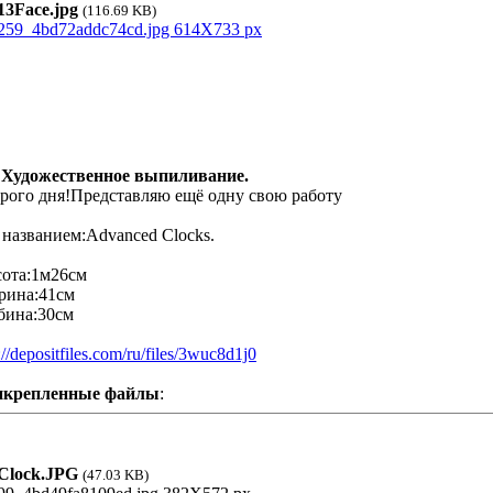
3Face.jpg
(116.69 KB)
 Художественное выпиливание.
рого дня!Представляю ещё одну свою работу
 названием:Advanced Clocks.
ота:1м26см
ина:41см
бина:30см
://depositfiles.com/ru/files/3wuc8d1j0
икрепленные файлы
:
lock.JPG
(47.03 KB)