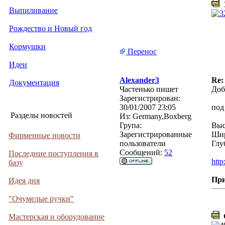
1
Выпиливание
Рождество и Новый год
Кормушки
Перенос
Идеи
Alexander3
Re:
Документация
Частенько пишет
Доб
Зарегистрирован:
30/01/2007 23:05
под
Разделы новостей
Из:
Germany,Boxberg
Група:
Выс
Зарегистрированные
Шир
Фирменные новости
пользователи
Глу
Сообщений:
52
Последние поступления в
http
базу
Пр
Идея дня
"Очумелые ручки"
C
Мастерская и оборудование