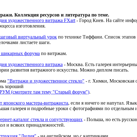
ражи. Коллекция ресурсов и литература по теме.
дия художественного витража FXart
- Город Киев. На сайте инфо
роцесса изготовления.
аговый виртуальный урок
по технике Тиффани. Список этапов 
елочками листаете шаги.
 шикарных форума
по витржам.
дия художественного витража
- Москва. Есть галерея интерьерн
ории развития витражного искусства. Можно диплом писать.
рма
"Витражи и художественное стекло"
- г. Химки, Московская 
нь хороший
УМ (смотрите там тему "Старый форум")
.
т японского мастера-витражиста
, если я ничего не напутал. Язык
ьшая галерея и подробные уроки с фотографиями по отдельным 
ернет-каталог стекла и сопутствующих
- Польша, но есть русски
кол и всяких принадлежностей.
трукция "Лилия"
- на английском, но с картинками.