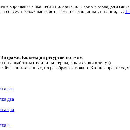
 еще хорошая ссылка - если полазать по главным закладкам сайт
ь и совсем несложные работы, тут и светильники, и панно, ... :
L
 Витражи. Коллекция ресурсов по теме.
лки на шаблоны (ну или паттерны, как их янки кличут).
 сайты англоязычные, но разобраться можно. Кто не справился, я 
лка раз
лка два
лка три
лка 4