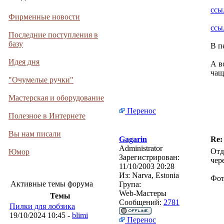
ссы
Фирменные новости
ссы
Последние поступления в
базу
В п
Идея дня
А в
чащ
"Очумелые ручки"
Мастерская и оборудование
Перенос
Полезное в Интернете
Вы нам писали
Gagarin
Re:
Administrator
Отд
Юмор
Зарегистрирован:
чер
11/10/2003 20:28
Из:
Narva, Estonia
Фот
Активные темы форума
Група:
Web-Мастеры
Темы
Сообщений:
2781
Пилки для лобзика
19/10/2024 10:45 -
blimi
Перенос