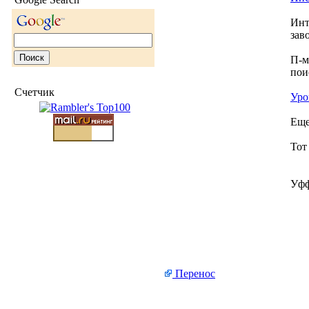
Инт
зав
П-м
пои
Счетчик
Уро
Еще
Тот
Уфф
Перенос