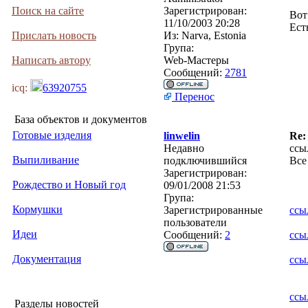
Поиск на сайте
Зарегистрирован:
Вот
11/10/2003 20:28
Ест
Прислать новость
Из:
Narva, Estonia
Група:
Написать автору
Web-Мастеры
Сообщений:
2781
icq:
63920755
Перенос
База объектов и документов
Готовые изделия
linwelin
Re:
Недавно
ссы
Выпиливание
подключившийся
Все
Зарегистрирован:
Рождество и Новый год
09/01/2008 21:53
Група:
Кормушки
Зарегистрированные
ссы
пользователи
Идеи
Сообщений:
2
ссы
Документация
ссы
ссы
Разделы новостей