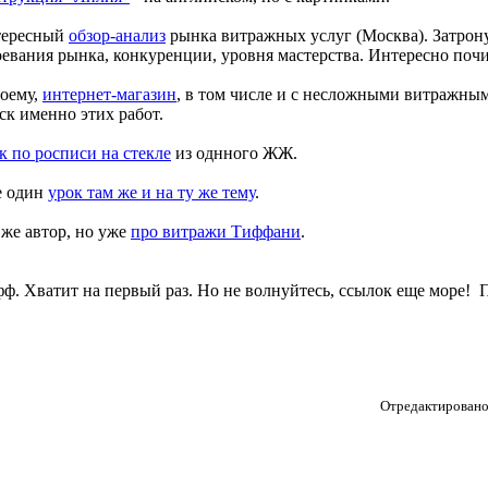
ересный
обзор-анализ
рынка витражных услуг (Москва). Затрон
оевания рынка, конкуренции, уровня мастерства. Интересно почи
оему,
интернет-магазин
, в том числе и с несложными витражным
ск именно этих работ.
к по росписи на стекле
из однного ЖЖ.
 один
урок там же и на ту же тему
.
 же автор, но уже
про витражи Тиффани
.
ф. Хватит на первый раз. Но не волнуйтесь, ссылок еще море!
П
Отредактировано 