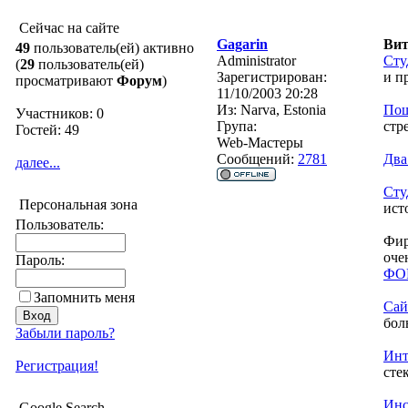
Сейчас на сайте
Gagarin
Вит
49
пользователь(ей) активно
Administrator
Сту
(
29
пользователь(ей)
Зарегистрирован:
и п
просматривают
Форум
)
11/10/2003 20:28
Из:
Narva, Estonia
Пош
Участников: 0
Група:
стр
Гостей: 49
Web-Мастеры
Сообщений:
2781
Два
далее...
Сту
Персональная зона
ист
Пользователь:
Фи
оче
Пароль:
ФОР
Запомнить меня
Сай
бол
Забыли пароль?
Инт
Регистрация!
сте
Инс
Google Search