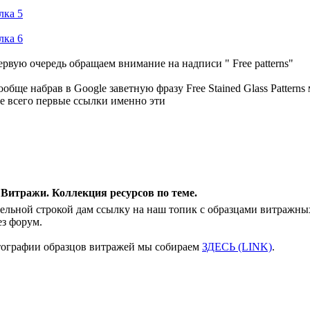
лка 5
лка 6
ервую очередь обращаем внимание на надписи " Free patterns"
ообще набрав в Google заветную фразу Free Stained Glass Pattern
е всего первые ссылки именно эти
 Витражи. Коллекция ресурсов по теме.
ельной строкой дам ссылку на наш топик с образцами витражных 
ез форум.
ографии образцов витражей мы собираем
ЗДЕСЬ (LINK)
.