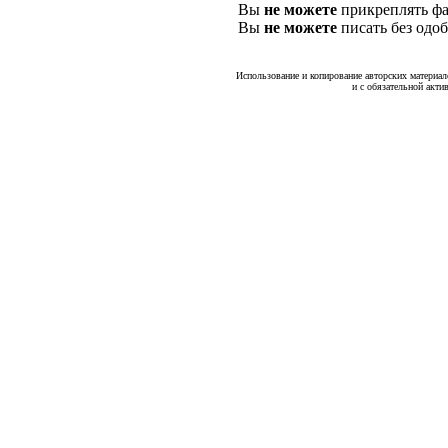
Вы
не можете
прикреплять фа
Вы
не можете
писать без одо
Использование и копирование авторских материало
и с обязательной акти