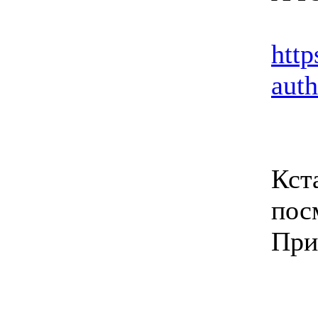
htt
aut
Кст
пос
При