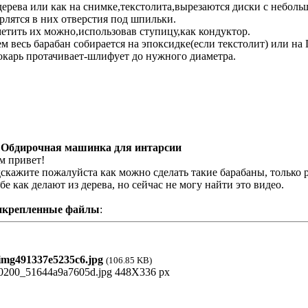
дерева или как на снимке,текстолита,вырезаются диски с небол
рлятся в них отверстия под шпильки.
етить их можно,использовав ступицу,как кондуктор.
ем весь барабан собирается на эпоксидке(если текстолит) или на
окарь протачивает-шлифует до нужного диаметра.
 Обдирочная машинка для интарсии
м привет!
скажите пожалуйста как можно сделать такие барабаны, только ра
бе как делают из дерева, но сейчас не могу найти это видео.
икрепленные файлы
:
mg491337e5235c6.jpg
(106.85 KB)