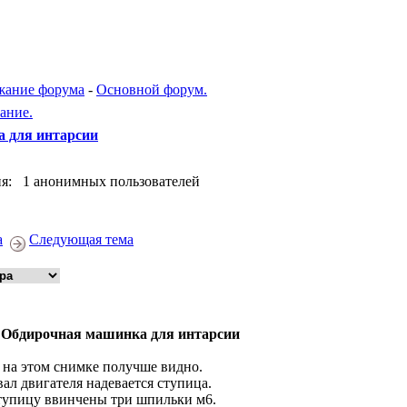
жание форума
-
Основной форум.
ание.
 для интарсии
я: 1 анонимных пользователей
а
Следующая тема
 Обдирочная машинка для интарсии
 на этом снимке получше видно.
вал двигателя надевается ступица.
тупицу ввинчены три шпильки м6.