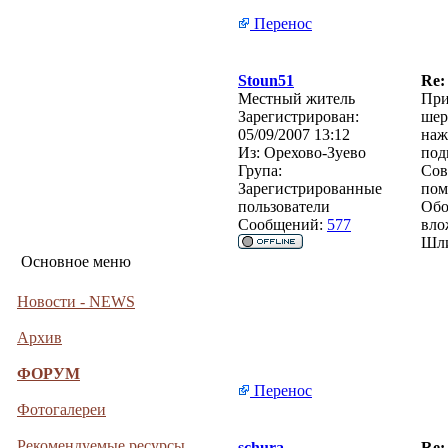
Перенос
Stoun51
Re:
Местный житель
При
Зарегистрирован:
шер
05/09/2007 13:12
наж
Из:
Орехово-Зуево
под
Група:
Сов
Зарегистрированные
пом
пользователи
Обо
Сообщений:
577
вло
Шли
Основное меню
Новости - NEWS
Архив
ФОРУМ
Перенос
Фотогалереи
Рекомендуемые ресурсы
schura
Re: