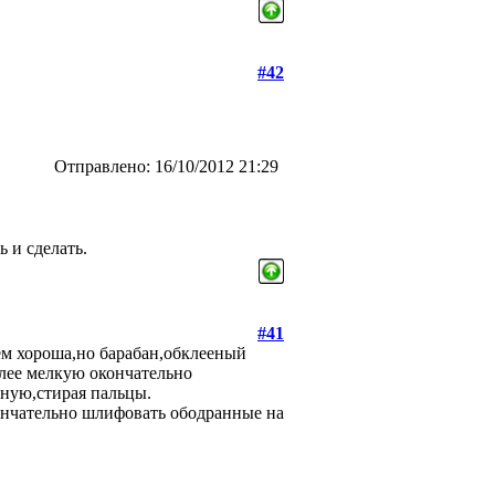
#42
Отправлено: 16/10/2012 21:29
 и сделать.
#41
ем хороша,но барабан,обклееный
олее мелкую окончательно
ную,стирая пальцы.
кончательно шлифовать ободранные на