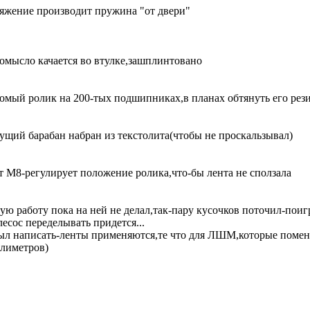
яжение производит пружина "от двери"
омысло качается во втулке,зашплинтовано
омый ролик на 200-тых подшипниках,в планах обтянуть его рез
ущий барабан набран из текстолита(чтобы не проскальзывал)
т М8-регулирует положение ролика,что-бы лента не сползала
ую работу пока на ней не делал,так-пару кусочков поточил-поиг
есос переделывать придется...
ыл написать-ленты применяются,те что для ЛШМ,которые помен
лиметров)