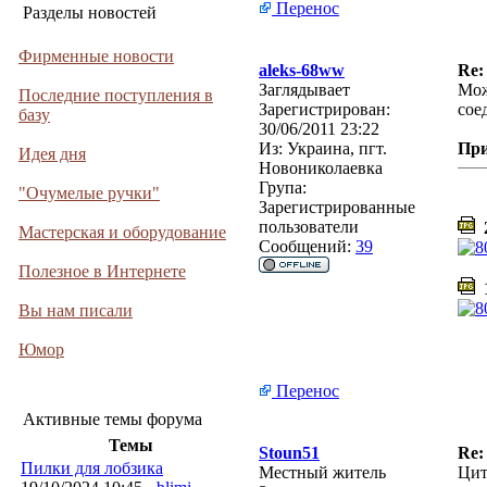
Перенос
Разделы новостей
Фирменные новости
aleks-68ww
Re:
Заглядывает
Мож
Последние поступления в
Зарегистрирован:
сое
базу
30/06/2011 23:22
Из:
Украина, пгт.
Пр
Идея дня
Новониколаевка
Група:
"Очумелые ручки"
Зарегистрированные
пользователи
2
Мастерская и оборудование
Сообщений:
39
Полезное в Интернете
1
Вы нам писали
Юмор
Перенос
Активные темы форума
Темы
Stoun51
Re:
Пилки для лобзика
Местный житель
Цит