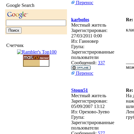
Перенос
Google Search
karbofos
Re:
Местный житель
кла
Зарегистрирован:
27/03/2011 0:00
Из:
Ганновер
Счетчик
Група:
Зарегистрированные
пользователи
___
Сообщений:
337
мож
Перенос
Stoun51
Re:
Местный житель
На 
Зарегистрирован:
наж
05/09/2007 13:12
шли
Из:
Орехово-Зуево
Лен
Група:
гру
Зарегистрированные
пользователи
Сообщений:
577