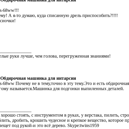
ks-68ww!!!
ему! А я-то думаю, куда списанную дрель приспособить?!!!!
сиочки!
______________
лые руки лучше, чем голова, перегруженная знаниями!
 Обдирочная машинка для интарсии
ks-68ww Почему не в тему,точно в эту тему.Это и есть обдирочна
гому называется.Машинка для подгонки выпиленных деталей.
______________
 хорошо стоять, с инструментом в руках, у верстака, пилить, стро
блить, дробить, крошить чудесное и крепкое вещество, которое пр
пещет под рукой-и это всё дерево. Skype:twins1959