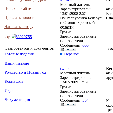
Местный житель
Поиск на сайте
Зарегистрирован:
ale
13/01/2008 2:55
В т
Прислать новость
Из:
Республика Беларусь
Спа
г. Столин Брестской
Написать автору
области
Група:
Зарегистрированные
icq:
63920755
пользователи
___
Сообщений:
665
База объектов и документов
Уме
Готовые изделия
Перенос
Выпиливание
twins
Re:
Рождество и Новый год
Местный житель
ale
Зарегистрирован:
дру
Кормушки
13/07/2009 12:34
Група:
Идеи
Зарегистрированные
пользователи
___
Документация
Сообщений:
354
Как
ско
тре