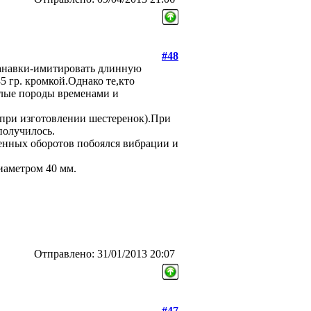
#48
канавки-имитировать длинную
5 гр. кромкой.Однако те,кто
етлые породы временами и
при изготовлении шестеренок).При
получилось.
шенных оборотов побоялся вибрации и
иаметром 40 мм.
Отправлено: 31/01/2013 20:07
#47