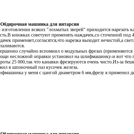
 Обдирочная машинка для интарсии
 изготовлении всяких "лохматых зверей" приходится нарезать 
сть.В книжках советуют применять наждачек,со сточенной под 4
дачек применяет,согласятся,что нарезка выходит нечистой,а св
паливаются.
ершенно случайно вспомнил о модульных фрезах (применяются 
ощи несложной оправки установил на шлифмашинку-и вот что 
роты 25 000,так что канавки фрезеруются очень чисто.Из-за бе
жил в шпоночный паз кусочек железа.
фмашинка у меня с цангой диаметром 6 мм,фрезу я применил д
 Обдирочная машинка для интарсии