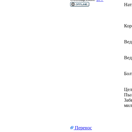
Нат
Кор
Вед
Вед
Бол
Цел
Пыл
Заб
мил
Перенос