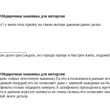
 Обдирочная машинка для интарсии
сс! у меня отец прялку на таком моторе давным-давно делал
______________
но долго рассуждать. но гораздо проще и быстрее взять, подумать
 Обдирочная машинка для интарсии
днях собрал ленточную машинку.Та,что я пользовался раньше вс
дачкой-твердый,что не позволяет даже с заменой наждачки на б
фовать-только обдирать начерно.А шлифовать приходилось вруч
та в данном агрегате натянута не очень сильно,что позволяет о
бой ленте детали.