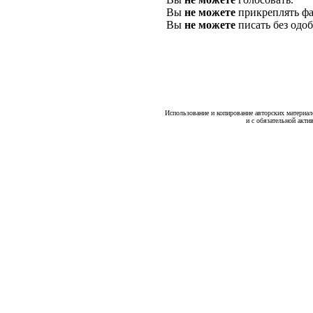
Вы
не можете
прикреплять фа
Вы
не можете
писать без одо
Использование и копирование авторских материало
и с обязательной акти