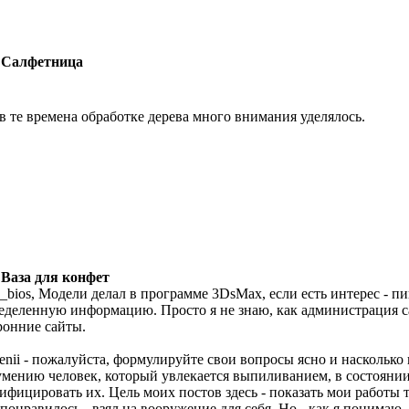
 Салфетница
 в те времена обработке дерева много внимания уделялось.
 Ваза для конфет
g_bios, Модели делал в программе 3DsMax, если есть интерес - пи
еделенную информацию. Просто я не знаю, как администрация са
ронние сайты.
enii - пожалуйста, формулируйте свои вопросы ясно и насколько
умению человек, который увлекается выпиливанием, в состоянии
ифицировать их. Цель моих постов здесь - показать мои работы т
 понравилось - взял на вооружение для себя. Но - как я понимаю