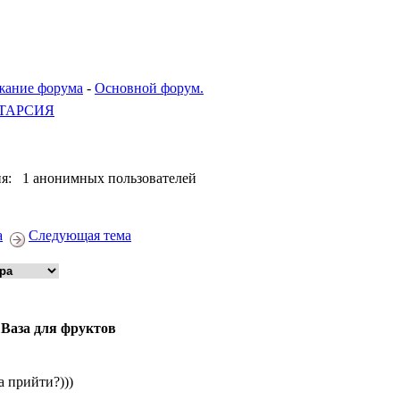
жание форума
-
Основной форум.
ТАРСИЯ
я: 1 анонимных пользователей
а
Следующая тема
 Ваза для фруктов
а прийти?)))