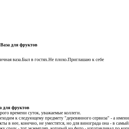
 Ваза для фруктов
ичная ваза.Был в гостях.Не плохо.Приглашаю к себе
а для фруктов
рого времени суток, уважаемые коллеги.
еходим к следующему предмету "деревянного сервиза" - а име
кты в нее, конечно, не уместятся, но для винограда она - в самый
жу сразу - тот экземпляр, который на фото - изготавливал по ко