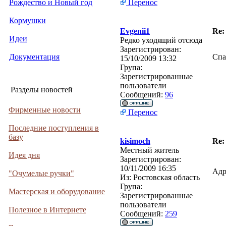
Рождество и Новый год
Перенос
Кормушки
Evgenii1
Re:
Идеи
Редко уходящий отсюда
Зарегистрирован:
Документация
Спа
15/10/2009 13:32
Група:
Зарегистрированные
пользователи
Разделы новостей
Сообщений:
96
Фирменные новости
Перенос
Последние поступления в
базу
kisimoch
Re:
Местный житель
Идея дня
Зарегистрирован:
10/11/2009 16:35
Адр
"Очумелые ручки"
Из:
Ростовская область
Група:
Мастерская и оборудование
Зарегистрированные
пользователи
Полезное в Интернете
Сообщений:
259