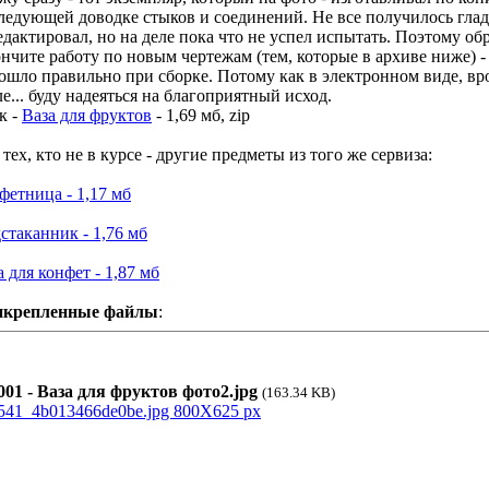
ледующей доводке стыков и соединений. Не все получилось гла
едактировал, но на деле пока что не успел испытать. Поэтому обр
ончите работу по новым чертежам (тем, которые в архиве ниже) -
ошло правильно при сборке. Потому как в электронном виде, врод
ле... буду надеяться на благоприятный исход.
к -
Ваза для фруктов
- 1,69 мб, zip
 тех, кто не в курсе - другие предметы из того же сервиза:
фетница - 1,17 мб
стаканник - 1,76 мб
а для конфет - 1,87 мб
икрепленные файлы
:
01 - Ваза для фруктов фото2.jpg
(163.34 KB)