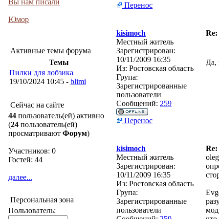
Вы нам писали
Перенос
Юмор
kisimoch
Re:
Местный житель
Активные темы форума
Зарегистрирован:
10/11/2009 16:35
Темы
Да,
Из:
Ростовская область
Пилки для лобзика
Група:
19/10/2024 10:45 -
blimi
Зарегистрированные
пользователи
Сообщений:
259
Сейчас на сайте
44
пользователь(ей) активно
Перенос
(
24
пользователь(ей)
просматривают
Форум
)
kisimoch
Re:
Участников: 0
Местный житель
ole
Гостей: 44
Зарегистрирован:
опр
10/11/2009 16:35
сто
далее...
Из:
Ростовская область
Група:
Evg
Персональная зона
Зарегистрированные
раз
пользователи
мод
Пользователь:
Сообщений:
259
что