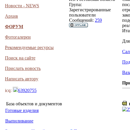
Група:
пос
Новости - NEWS
Зарегистрированные
отр
пользователи
зак
Архив
Сообщений:
259
под
реа
ФОРУМ
Ита
Фотогалереи
Для
Рекомендуемые ресурсы
Сал
Поиск на сайте
Под
Прислать новость
Ваз
Написать автору
Пр
icq:
63920755
База объектов и документов
0
Готовые изделия
Выпиливание