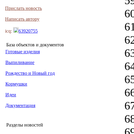
5
Прислать новость
6
Написать автору
6
icq:
63920755
6
База объектов и документов
6
Готовые изделия
Выпиливание
6
Рождество и Новый год
6
Кормушки
6
Идеи
6
Документация
6
Разделы новостей
6