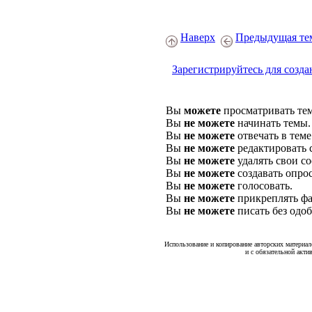
Наверх
Предыдущая те
Зарегистрируйтесь для созда
Вы
можете
просматривать те
Вы
не можете
начинать темы.
Вы
не можете
отвечать в теме
Вы
не можете
редактировать 
Вы
не можете
удалять свои с
Вы
не можете
создавать опро
Вы
не можете
голосовать.
Вы
не можете
прикреплять фа
Вы
не можете
писать без одо
Использование и копирование авторских материало
и с обязательной акти