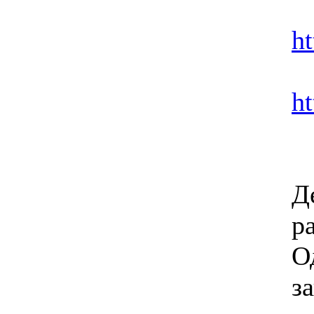
ht
h
Д
р
О
з