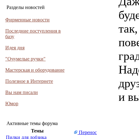
Даж
Разделы новостей
буд
Фирменные новости
так
Последние поступления в
базу
пов
Идея дня
гра
"Очумелые ручки"
Над
Мастерская и оборудование
дру
Полезное в Интернете
Вы нам писали
и вы
Юмор
Активные темы форума
Темы
Перенос
Пилки для лобзика