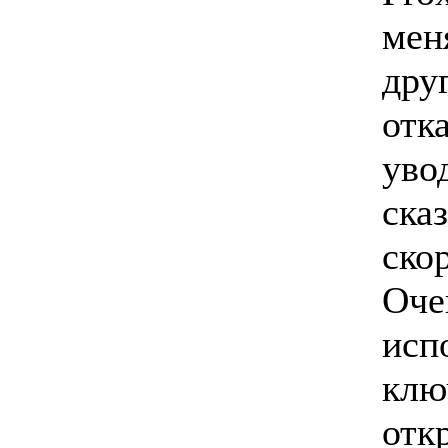
мен
дру
отк
увод
сказ
ско
Оче
исп
клю
отк