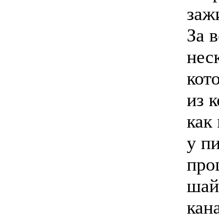
заж
За 
нес
кот
из 
как
у п
про
шай
кан