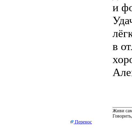
и фо
Уда
лёг
в о
хор
Але
________
Живи сам
Говорить,
Перенос