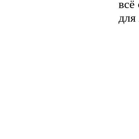
всё
для