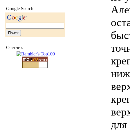
Але
Google Search
ост
быс
точ
Счетчик
кре
ниж
вер
кре
вер
для