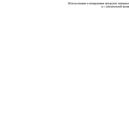
Использование и копирование авторских материало
и с обязательной акти