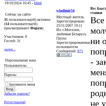
19/10/2024 10:45 -
blimi
Re: Быс
wladimir54
станки
Сейчас на сайте
Местный житель
Все
31
пользователь(ей) активно
Зарегистрирован:
(
14
пользователь(ей)
25/11/2007 19:11
мол
просматривают
Форум
)
Из:
г.Могилев,
любимая Беларусь
Участников: 0
ни 
Група:
Гостей: 31
Зарегистрированные
пользователи
поп
далее...
Сообщений:
871
- за
Персональная зона
Пользователь:
мен
Пароль:
поп
Запомнить меня
родн
Забыли пароль?
не 
Регистрация!