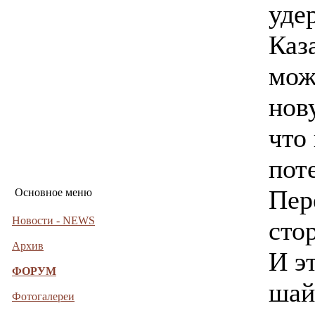
уде
Каз
мож
нов
что
пот
Пер
Основное меню
Новости - NEWS
стор
Архив
И э
ФОРУМ
шай
Фотогалереи