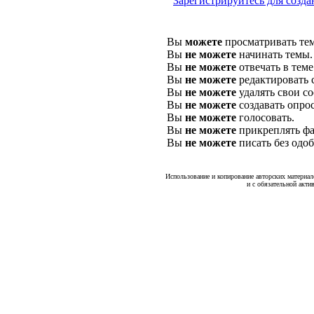
Зарегистрируйтесь для созда
Вы
можете
просматривать те
Вы
не можете
начинать темы.
Вы
не можете
отвечать в теме
Вы
не можете
редактировать 
Вы
не можете
удалять свои с
Вы
не можете
создавать опро
Вы
не можете
голосовать.
Вы
не можете
прикреплять фа
Вы
не можете
писать без одо
Использование и копирование авторских материало
и с обязательной акти