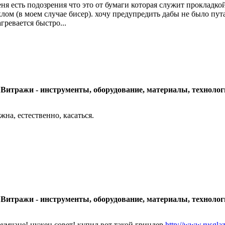
еня есть подозрения что это от бумаги которая служит прокладк
клом (в моем случае бисер). хочу предупредить дабы не было п
агревается быстро...
 Витражи - инструменты, оборудование, материалы, технолог
жна, естественно, касаться.
 Витражи - инструменты, оборудование, материалы, технолог
умчане! нужен совет! купил вот такой гриндер
http://www.rusglazi