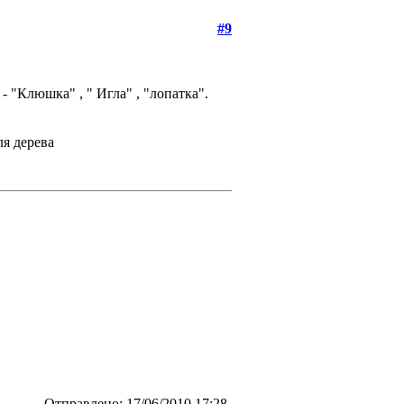
#9
- "Клюшка" , " Игла" , "лопатка".
ля дерева
Отправлено: 17/06/2010 17:28