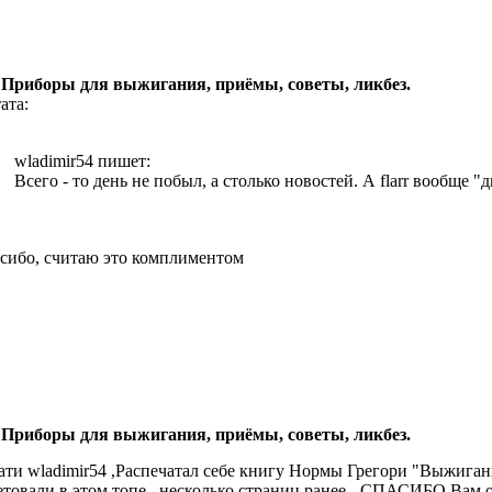
 Приборы для выжигания, приёмы, советы, ликбез.
ата:
wladimir54 пишет:
Всего - то день не побыл, а столько новостей. А flarr вообще 
сибо, считаю это комплиментом
 Приборы для выжигания, приёмы, советы, ликбез.
ати wladimir54 ,Распечатал себе книгу Нормы Грегори "Выжиган
етовали в этом топе , несколько страниц ранее - СПАСИБО Вам 