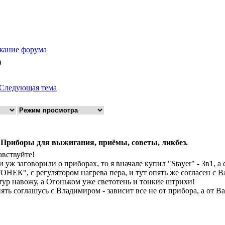
жание форума
)
Следующая тема
 Приборы для выжигания, приёмы, советы, ликбез.
авствуйте!
и уж заговорили о приборах, то я вначале купил "Stayer" - 3в1, а 
ОНЕК", с регулятором нагрева пера, и тут опять же согласен с 
тур навожу, а Огоньком уже светотень и тонкие штрихи!
ять соглашусь с Владимиром - зависит все не от прибора, а от Ва