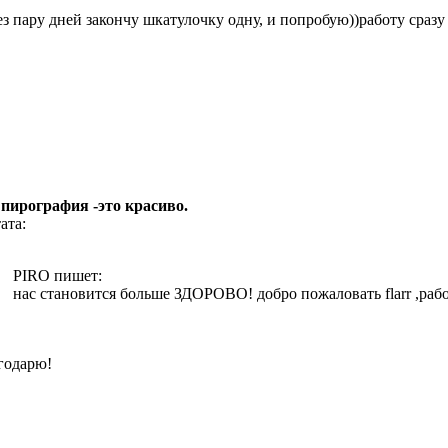
ез пару дней закончу шкатулочку одну, и попробую))работу сраз
 пирография -это красиво.
ата:
PIRO пишет:
нас становится больше ЗДОРОВО! добро пожаловать flarr ,раб
годарю!