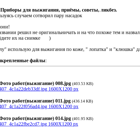
 Приборы для выжигания, приёмы, советы, ликбез.
ьзуясь случаем сотворил пару насадок
 они!
азвании решил не оригинальничать и на что похоже тем и назвал 
йдите их на снимке
)
лу" использую для выжигания по коже, " лопатка" и "клюшка" д
икрепленные файлы
:
ото работ(выжигание) 008.jpg
(403.53 KB)
ото работ(выжигание) 011.jpg
(436.14 KB)
ото работ(выжигание) 014.jpg
(401.95 KB)