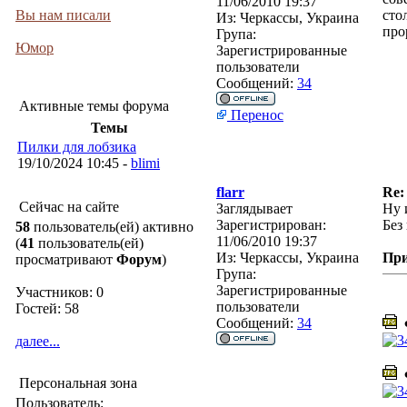
11/06/2010 19:37
Вы нам писали
сто
Из:
Черкассы, Украина
про
Група:
Юмор
Зарегистрированные
пользователи
Сообщений:
34
Активные темы форума
Перенос
Темы
Пилки для лобзика
19/10/2024 10:45 -
blimi
flarr
Re:
Сейчас на сайте
Заглядывает
Ну 
Зарегистрирован:
Без
58
пользователь(ей) активно
11/06/2010 19:37
(
41
пользователь(ей)
Из:
Черкассы, Украина
Пр
просматривают
Форум
)
Група:
Зарегистрированные
Участников: 0
пользователи
Гостей: 58
Сообщений:
34
Ф
далее...
Ф
Персональная зона
Пользователь: