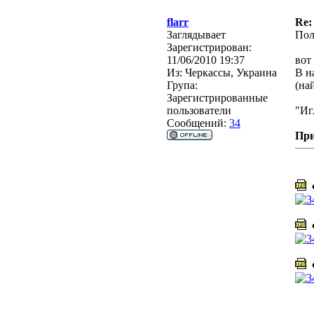
flarr
Re:
Заглядывает
Пол
Зарегистрирован:
11/06/2010 19:37
вот
Из:
Черкассы, Украина
В н
Група:
(на
Зарегистрированные
пользователи
"Иг
Сообщений:
34
Пр
Ф
Ф
Ф