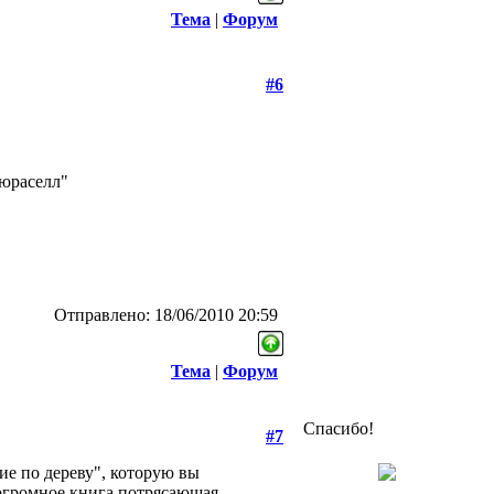
Тема
|
Форум
#6
"дюраселл"
Отправлено: 18/06/2010 20:59
Тема
|
Форум
Спасибо!
#7
ие по дереву", которую вы
огромное,книга потрясающая,