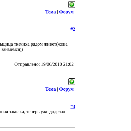
Тема
|
Форум
#2
альщица ткачиха рядом живет(жена
 займемся))
Отправлено: 19/06/2010 21:02
Тема
|
Форум
#3
аная заколка, теперь уже доделал