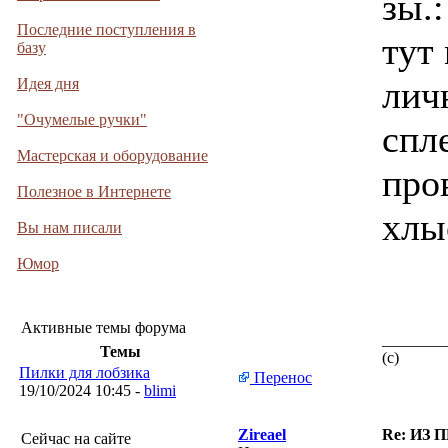
зы.
Последние поступления в
тут
базу
лич
Идея дня
"Очумелые ручки"
спл
Мастерская и оборудование
про
Полезное в Интернете
хлы
Вы нам писали
Юмор
Активные темы форума
________
Темы
(с)
Пилки для лобзика
Перенос
19/10/2024 10:45 -
blimi
Zireael
Re: ИЗ 
Сейчас на сайте