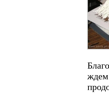
Благ
ждем
прод