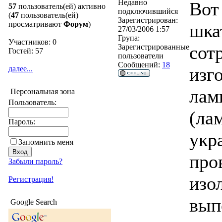
Недавно
Вот
57
пользователь(ей) активно
подключившийся
(
47
пользователь(ей)
Зарегистрирован:
просматривают
Форум
)
шка
27/03/2006 1:57
Група:
Участников: 0
сот
Зарегистрированные
Гостей: 57
пользователи
Сообщений:
18
изг
далее...
лам
Персональная зона
Пользователь:
(ла
Пароль:
укр
Запомнить меня
про
Забыли пароль?
изо
Регистрация!
вып
Google Search