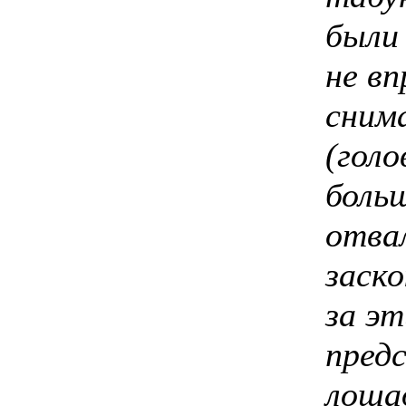
были
не вп
сним
(голо
больш
отва
заско
за эт
пред
лоша