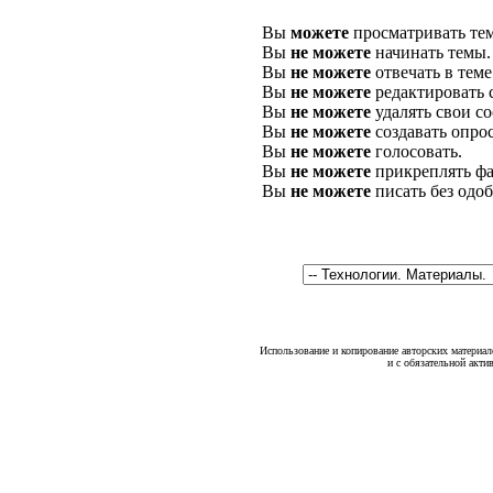
Вы
можете
просматривать те
Вы
не можете
начинать темы.
Вы
не можете
отвечать в теме
Вы
не можете
редактировать 
Вы
не можете
удалять свои с
Вы
не можете
создавать опро
Вы
не можете
голосовать.
Вы
не можете
прикреплять фа
Вы
не можете
писать без одо
Использование и копирование авторских материало
и с обязательной акти