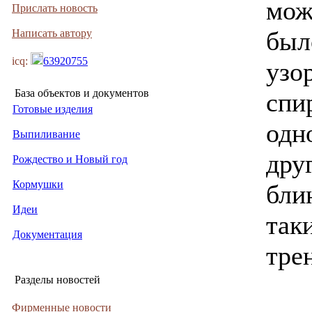
мож
Прислать новость
был
Написать автору
icq:
63920755
узо
База объектов и документов
спи
Готовые изделия
одн
Выпиливание
дру
Рождество и Новый год
Кормушки
бли
Идеи
так
Документация
тре
Разделы новостей
Фирменные новости