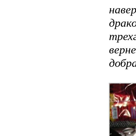
навер
драк
трех
верне
добра