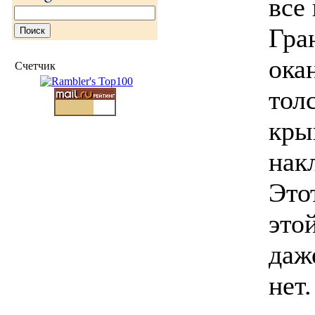
все
Гра
ока
Счетчик
тол
кры
нак
Это
это
даж
нет.